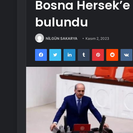
Bosna Hersek’e 
bulundu
NİLGÜN SAKARYA
Kasım 2, 2023
Facebook
Twitter
LinkedIn
Tumblr
Pinterest
Reddit