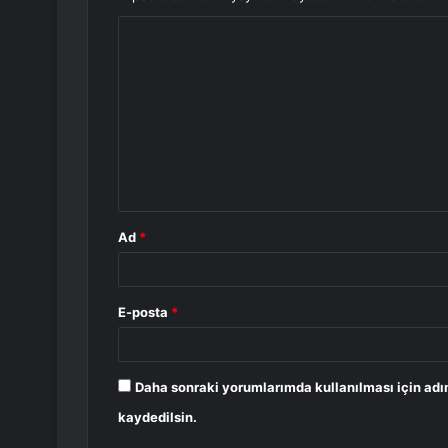
Y
o
r
u
m
*
Ad
*
E-posta
*
Daha sonraki yorumlarımda kullanılması için adı
kaydedilsin.