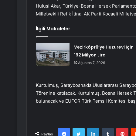
Hulusi Akar, Türkiye-Bosna Hersek Parlamentol
Milletvekili Refik İtina, AK Parti Kocaeli Millet
İlgili Makaleler
Vezirköprü’ye Huzurevi İçin
192 Milyon Lira
Ağustos 7, 2026
Kurtulmuş, Saraybosna’da Uluslararası Saraybo
Törenine katılacak. Kurtulmuş, Bosna Hersek Te
bulunacak ve EUFOR Türk Temsil Komitesi başk
Facebook
Twitter
LinkedIn
Tumblr
Pint
Paylaş