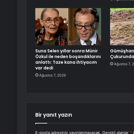
Suna Selen yıllar sonra Münir
Gümüşhane
Özkul ile neden boşandıklarını
Çukurundan
anlattı: Taze kana ihtiyacım
Ağustos 7, 
var dedi
Ağustos 7, 2026
Bir yanıt yazın
E-posta adresiniz yayınlanmayacak.
Gerekli alanlar
*
i