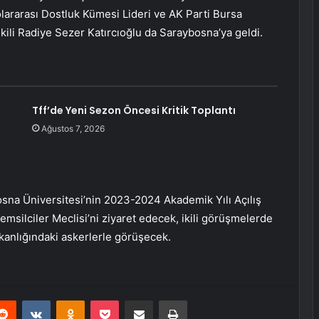
ararası Dostluk Kümesi Lideri ve AK Parti Bursa
vekili Radiye Sezer Katırcıoğlu da Saraybosna’ya geldi.
Tff’de Yeni Sezon Öncesi Kritik Toplantı
Ağustos 7, 2026
sna Üniversitesi’nin 2023-2024 Akademik Yılı Açılış
msilciler Meclisi’ni ziyaret edecek, ikili görüşmelerde
anlığındaki askerlerle görüşecek.
erest
Reddit
VKontakte
Odnoklassniki
Pocket
E-Posta ile paylaş
Yazdır