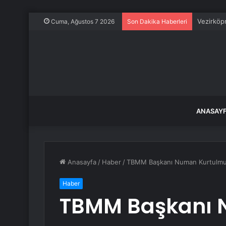
Vezirköpr
Cuma, Ağustos 7 2026
Son Dakika Haberleri
ANASAY
Anasayfa
/
Haber
/
TBMM Başkanı Numan Kurtulmuş
Haber
TBMM Başkanı 