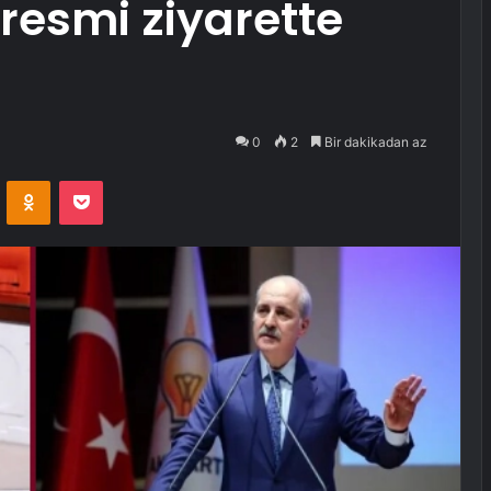
resmi ziyarette
0
2
Bir dakikadan az
VKontakte
Odnoklassniki
Pocket