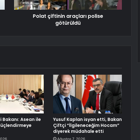
Polat çiftinin araçları polise
götürüldü
ri Bakanı: Asean ile
Yusuf Kaplan isyan etti, Bakan
 Güçlendirmeye
Çiftçi “İlgileneceğim Hocam”
diyerek müdahale etti
2026
Ağustos 7, 2026