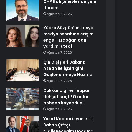
CHP Bahçelievler’de yeni
dönem
Ağustos 7, 2026
Kübra Süzgün’ün sosyal
medya hesabına erişim
engeli: Erdoğan’dan
yardım istedi
Ağustos 7, 2026
Çin Dışişleri Bakanı:
Asean ile İşbirliğini
Güçlendirmeye Hazırız
Ağustos 7, 2026
Dükkana giren leopar
dehşet saçtı! O anlar
anbean kaydedildi
Ağustos 7, 2026
Yusuf Kaplan isyan etti,
Bakan Çiftçi
“İlgileneceğim Hocam”