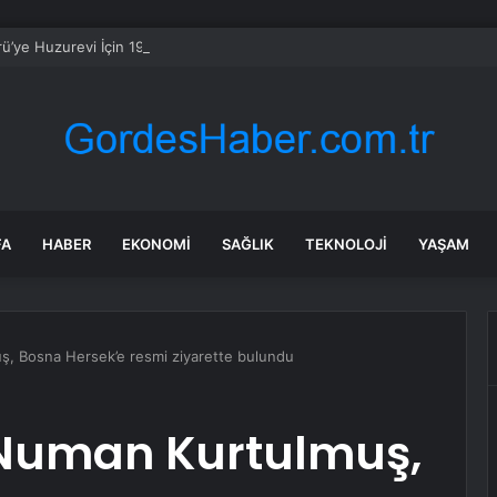
ü’ye Huzurevi İçin 192 Milyon Lira
FA
HABER
EKONOMI
SAĞLIK
TEKNOLOJI
YAŞAM
, Bosna Hersek’e resmi ziyarette bulundu
Numan Kurtulmuş,