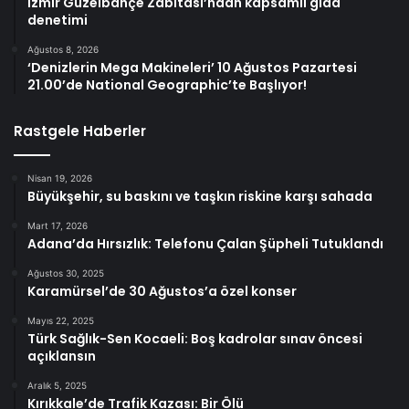
İzmir Güzelbahçe Zabıtası’ndan kapsamlı gıda
denetimi
Ağustos 8, 2026
‘Denizlerin Mega Makineleri’ 10 Ağustos Pazartesi
21.00’de National Geographic’te Başlıyor!
Rastgele Haberler
Nisan 19, 2026
Büyükşehir, su baskını ve taşkın riskine karşı sahada
Mart 17, 2026
Adana’da Hırsızlık: Telefonu Çalan Şüpheli Tutuklandı
Ağustos 30, 2025
Karamürsel’de 30 Ağustos’a özel konser
Mayıs 22, 2025
Türk Sağlık-Sen Kocaeli: Boş kadrolar sınav öncesi
açıklansın
Aralık 5, 2025
Kırıkkale’de Trafik Kazası: Bir Ölü