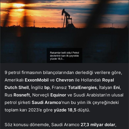
9 petrol firmasının bilançolarından derlediği verilere göre,
Amerikalı
ExxonMobil
ve
Chevron
ile Hollandalı
Royal
Dutch Shell
, İngiliz
bp
, Fransız
TotalEnergies
, İtalyan
Eni
,
Rus
Rosneft
, Norveçli
Equinor
ve Suudi Arabistan’ın ulusal
petrol şirketi
Saudi Aramco
‘nun bu yılın ilk çeyreğindeki
toplam karı 2023’e göre
yüzde 18,5
düştü.
Söz konusu dönemde, Saudi Aramco
27,3 milyar dolar
,