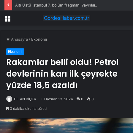
Altı Üstü İstanbul 7. bölüm fragmanı yayınlandı mı?
Menü
Anasayfa
/
Ekonomi
Ekonomi
Rakamlar belli oldu! Petrol
devlerinin karı ilk çeyrekte
yüzde 18,5 azaldı
DİLAN BİÇER
Haziran 13, 2024
0
0
3 dakika okuma süresi