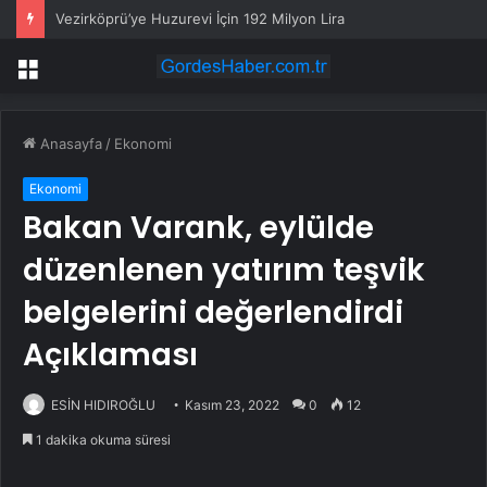
Vezirköprü’ye Huzurevi İçin 192 Milyon Lira
Menü
Anasayfa
/
Ekonomi
Ekonomi
Bakan Varank, eylülde
düzenlenen yatırım teşvik
belgelerini değerlendirdi
Açıklaması
ESİN HIDIROĞLU
Kasım 23, 2022
0
12
1 dakika okuma süresi