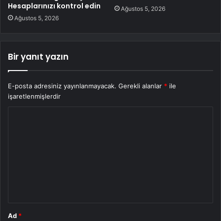
Hesaplarınızı kontrol edin
Ağustos 5, 2026
Ağustos 5, 2026
Bir yanıt yazın
E-posta adresiniz yayınlanmayacak.
Gerekli alanlar
*
ile
işaretlenmişlerdir
Y
o
r
u
m
*
Ad
*