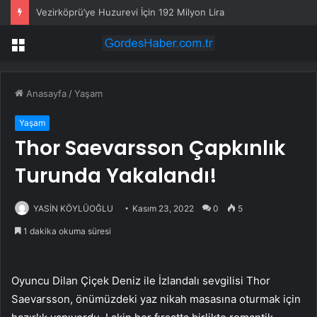
Vezirköprü’ye Huzurevi İçin 192 Milyon Lira
Menü
Anasayfa
/
Yaşam
Yaşam
Thor Saevarsson Çapkınlık
Turunda Yakalandı!
YASİN KÖYLÜOĞLU
Kasım 23, 2022
0
5
1 dakika okuma süresi
Oyuncu Dilan Çiçek Deniz ile İzlandalı sevgilisi Thor
Saevarsson, önümüzdeki yaz nikah masasına oturmak için