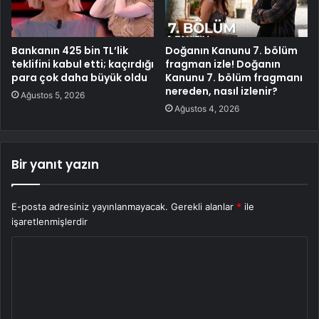
Bankanın 425 bin TL’lik
Doğanın Kanunu 7. bölüm
teklifini kabul etti; kaçırdığı
fragman izle! Doğanın
para çok daha büyük oldu
Kanunu 7. bölüm fragmanı
nereden, nasıl izlenir?
Ağustos 5, 2026
Ağustos 4, 2026
Bir yanıt yazın
E-posta adresiniz yayınlanmayacak.
Gerekli alanlar
*
ile
işaretlenmişlerdir
Y
o
r
u