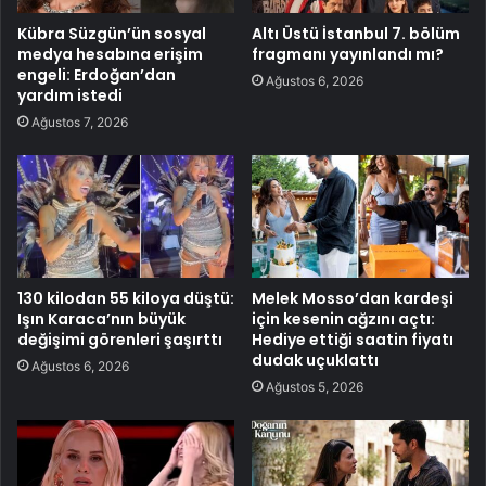
Kübra Süzgün’ün sosyal
Altı Üstü İstanbul 7. bölüm
medya hesabına erişim
fragmanı yayınlandı mı?
engeli: Erdoğan’dan
Ağustos 6, 2026
yardım istedi
Ağustos 7, 2026
130 kilodan 55 kiloya düştü:
Melek Mosso’dan kardeşi
Işın Karaca’nın büyük
için kesenin ağzını açtı:
değişimi görenleri şaşırttı
Hediye ettiği saatin fiyatı
dudak uçuklattı
Ağustos 6, 2026
Ağustos 5, 2026