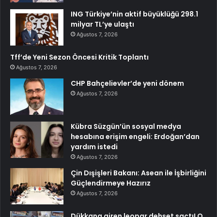
ING Türkiye’nin aktif büyüklüğü 298.1
milyar TL’ye ulaştı
Ağustos 7, 2026
Tff’de Yeni Sezon Öncesi Kritik Toplantı
Ağustos 7, 2026
CHP Bahçelievler’de yeni dönem
Ağustos 7, 2026
Kübra Süzgün’ün sosyal medya
hesabına erişim engeli: Erdoğan’dan
yardım istedi
Ağustos 7, 2026
Çin Dışişleri Bakanı: Asean ile İşbirliğini
Güçlendirmeye Hazırız
Ağustos 7, 2026
Dükkana giren leopar dehşet saçtı! O