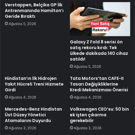
Verstappen, Belçika GP İlk
Antrenmanında Hamilton’ı
Geride Bıraktı
Ağustos 5, 2026
Galaxy Z Fold 8 serisi ön
satış rekoru kırdı: Tek
ülkede dakikada 140 cihaz
satıldı!
Ağustos 5, 2026
Hindistan’ın İlk Hidrojen
Tata Motors’tan CAFE-II
Yakıt Hücreli Treni Hizmete
Tasarı Değişikliklerine
Girdi
Kredi Mekanizması Önerisi
Ağustos 4, 2026
Ağustos 4, 2026
Mercedes-Benz Hindistan
Volkswagen CEO’su: 50 bin
Üst Düzey Yönetici
ek işten çıkarma
Atamalarını Duyurdu
gerekebilir
Ağustos 3, 2026
Ağustos 3, 2026