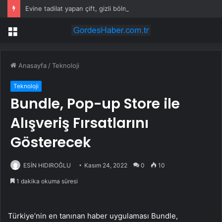
Evine tadilat yapan çift, gizli bölmede deste deste para buldu
Menü
Anasayfa
/
Teknoloji
Teknoloji
Bundle, Pop-up Store ile
Alışveriş Fırsatlarını
Gösterecek
ESİN HIDIROĞLU
Kasım 24, 2022
0
10
1 dakika okuma süresi
Türkiye’nin en tanınan haber uygulaması Bundle,