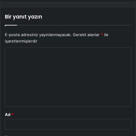
Bir yanıt yazın
E-posta adresiniz yayınlanmayacak.
Gerekli alanlar
*
ile
işaretlenmişlerdir
Y
o
r
u
m
*
Ad
*