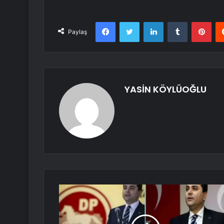
Facebook
Twitter
LinkedIn
Tumblr
Pint
Paylaş
YASİN KÖYLÜOĞLU