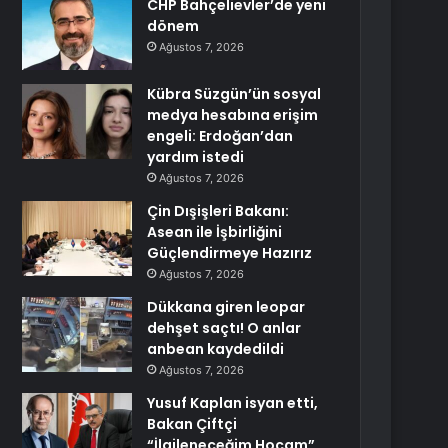
CHP Bahçelievler’de yeni
dönem
Ağustos 7, 2026
Kübra Süzgün’ün sosyal
medya hesabına erişim
engeli: Erdoğan’dan
yardım istedi
Ağustos 7, 2026
Çin Dışişleri Bakanı:
Asean ile İşbirliğini
Güçlendirmeye Hazırız
Ağustos 7, 2026
Dükkana giren leopar
dehşet saçtı! O anlar
anbean kaydedildi
Ağustos 7, 2026
Yusuf Kaplan isyan etti,
Bakan Çiftçi
“İlgileneceğim Hocam”