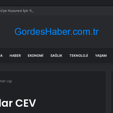
ü’ye Huzurevi İçin 192 Milyon Lira
FA
HABER
EKONOMI
SAĞLIK
TEKNOLOJI
YAŞAM
lar Ligi
lar CEV