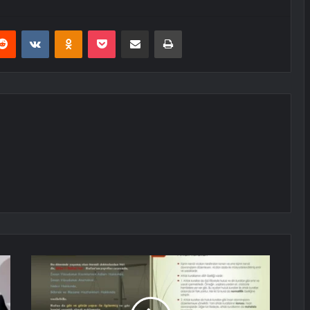
erest
Reddit
VKontakte
Odnoklassniki
Pocket
E-Posta ile paylaş
Yazdır