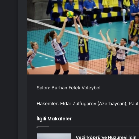
Salon: Burhan Felek Voleybol
Hakemler: Eldar Zulfugarov (Azerbaycan), Paul
İlgili Makaleler
Vezirköprü’ye Huzurevi İçin