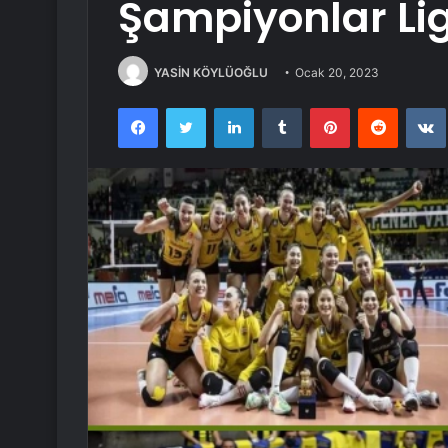
Şampiyonlar Lig
YASİN KÖYLÜOĞLU
Ocak 20, 2023
Facebook
Twitter
LinkedIn
Tumblr
Pinterest
Reddit