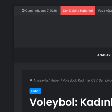
Vezirköpr
Cuma, Ağustos 7 2026
Son Dakika Haberleri
ANASAY
Anasayfa
/
Haber
/
Voleybol: Kadınlar CEV Şampiyon
Haber
Voleybol: Kadın