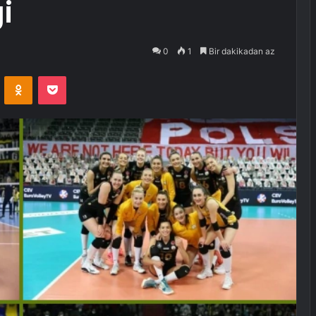
i
0
1
Bir dakikadan az
VKontakte
Odnoklassniki
Pocket