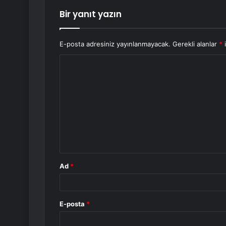
Bir yanıt yazın
E-posta adresiniz yayınlanmayacak.
Gerekli alanlar
*
i
Y
o
r
u
m
*
Ad
*
E-posta
*