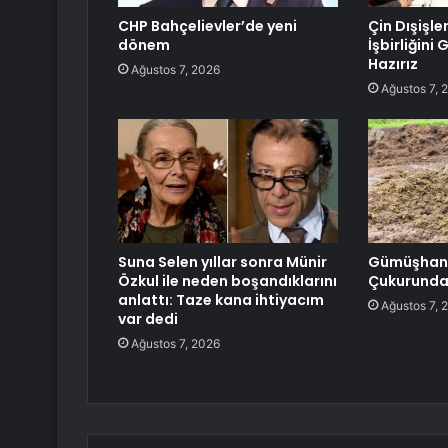
CHP Bahçelievler’de yeni
Çin Dışişle
dönem
İşbirliğini
Hazırız
Ağustos 7, 2026
Ağustos 7, 
Suna Selen yıllar sonra Münir
Gümüşhane
Özkul ile neden boşandıklarını
Çukurundan
anlattı: Taze kana ihtiyacım
Ağustos 7, 
var dedi
Ağustos 7, 2026