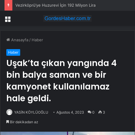
Vezirköprü’ye Huzurevi İçin 192 Milyon Lira
Menü
Anasayfa
/
Haber
Haber
Uşak’ta çıkan yangında 4
bin balya saman ve bir
kamyonet kullanılamaz
hale geldi.
YASİN KÖYLÜOĞLU
Ağustos 4, 2023
0
3
Bir dakikadan az