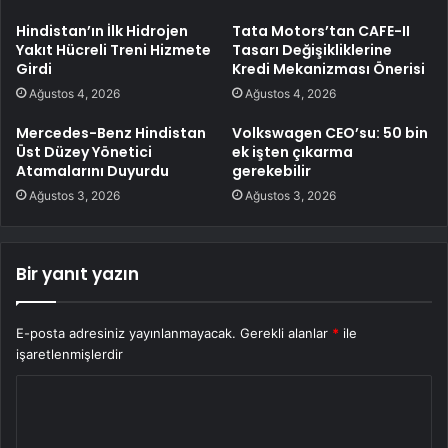
Hindistan’ın İlk Hidrojen
Tata Motors’tan CAFE-II
Yakıt Hücreli Treni Hizmete
Tasarı Değişikliklerine
Girdi
Kredi Mekanizması Önerisi
Ağustos 4, 2026
Ağustos 4, 2026
Mercedes-Benz Hindistan
Volkswagen CEO’su: 50 bin
Üst Düzey Yönetici
ek işten çıkarma
Atamalarını Duyurdu
gerekebilir
Ağustos 3, 2026
Ağustos 3, 2026
Bir yanıt yazın
E-posta adresiniz yayınlanmayacak.
Gerekli alanlar
*
ile
işaretlenmişlerdir
Y
o