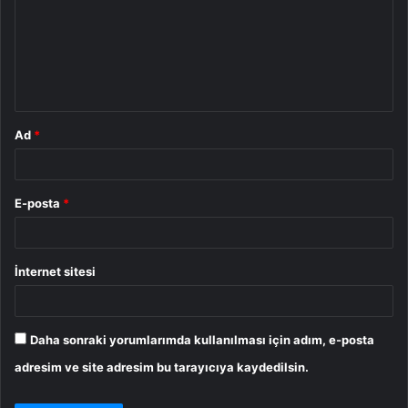
r
u
m
*
Ad
*
E-posta
*
İnternet sitesi
Daha sonraki yorumlarımda kullanılması için adım, e-posta
adresim ve site adresim bu tarayıcıya kaydedilsin.