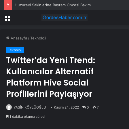
Huzurevi Sakinlerine Bayram Öncesi Bakım
Menü
Anasayfa
/
Teknoloji
Teknoloji
Twitter’da Yeni Trend:
Kullanıcılar Alternatif
Platform Hive Social
Profillerini Paylaşıyor
YASİN KÖYLÜOĞLU
Kasım 24, 2022
0
7
1 dakika okuma süresi