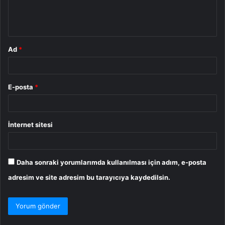
m
*
Ad
*
E-posta
*
İnternet sitesi
Daha sonraki yorumlarımda kullanılması için adım, e-posta
adresim ve site adresim bu tarayıcıya kaydedilsin.