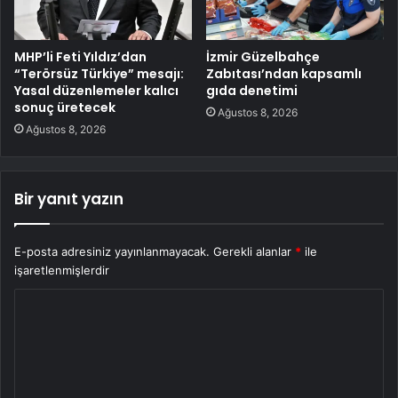
MHP’li Feti Yıldız’dan
İzmir Güzelbahçe
“Terörsüz Türkiye” mesajı:
Zabıtası’ndan kapsamlı
Yasal düzenlemeler kalıcı
gıda denetimi
sonuç üretecek
Ağustos 8, 2026
Ağustos 8, 2026
Bir yanıt yazın
E-posta adresiniz yayınlanmayacak.
Gerekli alanlar
*
ile
işaretlenmişlerdir
Y
o
r
u