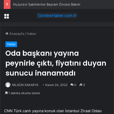
Huzurevi Sakinlerine Bayram Öncesi Bakım
Menü
Anasayfa
/
Haber
Haber
Oda başkanı yayına
peynirle çıktı, fiyatını duyan
sunucu inanamadı
NİLGÜN SAKARYA
Kasım 24, 2022
0
5
1 dakika okuma süresi
CNN Türk canlı yayına konuk olan İstanbul Ziraat Odası