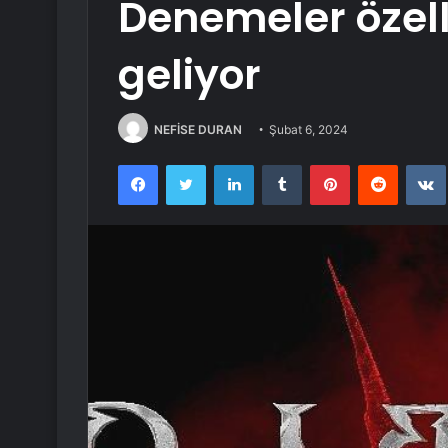
Denemeler özelli
geliyor
NEFİSE DURAN
Şubat 6, 2024
Facebook
Twitter
LinkedIn
Tumblr
Pinterest
Reddit