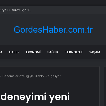
ü’ye Huzurevi İçin 192 Milyon Lira
FA
HABER
EKONOMI
SAĞLIK
TEKNOLOJI
YAŞAM
 Denemeler özelliğiyle Diablo IV’e geliyor
 deneyimi yeni