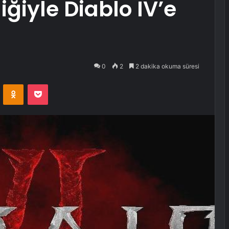
ğiyle Diablo IV’e
0
2
2 dakika okuma süresi
VKontakte
Odnoklassniki
Pocket