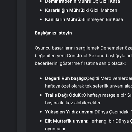
Demir İradenin Mührü:
Üç Gizli Kasa
Kararlılığın Mührü:
İki Gizli Mahzen
Kanlıların Mührü:
Bilinmeyen Bir Kasa
Başlığınızı isteyin
Oyuncu başarılarını sergilemek Denemeler özel
beğenilen yeni Construct Sezonu başlığıyla ödüll
becerilerini gösterme fırsatına sahip olacak:
Değerli Ruh başlığı:
Çeşitli Merdivenlerde
haftaya özel olarak tek seferlik unvanı alac
Trails Dağı Ödülü:
O haftayı rastgele bir 
başına iki kez alabilecekler.
Yükselen Yıldız unvanı:
Dünya Çapındaki Te
Elit Müttefik unvanı:
Herhangi bir Dünya Ç
oyuncular.