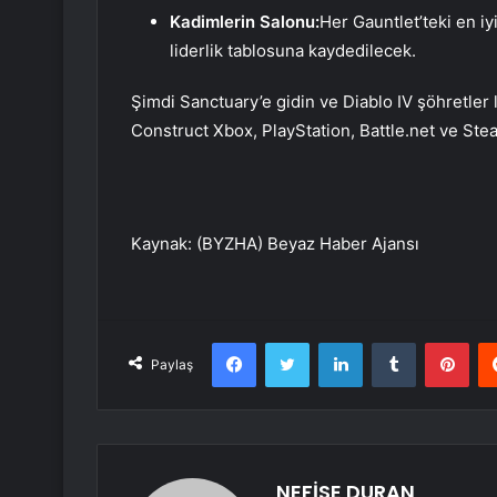
Kadimlerin Salonu:
Her Gauntlet’teki en iy
liderlik tablosuna kaydedilecek.
Şimdi Sanctuary’e gidin ve Diablo IV şöhretler l
Construct Xbox, PlayStation, Battle.net ve St
Kaynak: (BYZHA) Beyaz Haber Ajansı
Facebook
Twitter
LinkedIn
Tumblr
Pint
Paylaş
NEFİSE DURAN