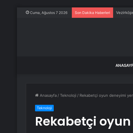
Vezirköpr
Cuma, Ağustos 7 2026
Son Dakika Haberleri
ANASAY
Anasayfa
/
Teknoloji
/
Rekabetçi oyun deneyimi yeni
Teknoloji
Rekabetçi oyun