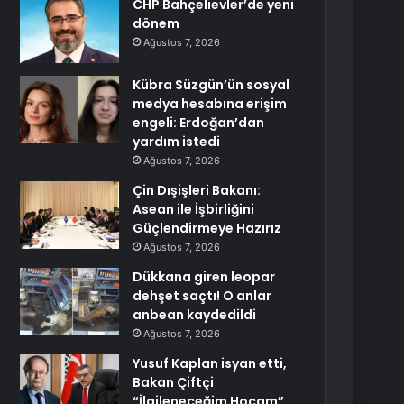
CHP Bahçelievler’de yeni
dönem
Ağustos 7, 2026
Kübra Süzgün’ün sosyal
medya hesabına erişim
engeli: Erdoğan’dan
yardım istedi
Ağustos 7, 2026
Çin Dışişleri Bakanı:
Asean ile İşbirliğini
Güçlendirmeye Hazırız
Ağustos 7, 2026
Dükkana giren leopar
dehşet saçtı! O anlar
anbean kaydedildi
Ağustos 7, 2026
Yusuf Kaplan isyan etti,
Bakan Çiftçi
“İlgileneceğim Hocam”