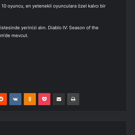
i 10 oyuncu, en yetenekli oyunculara özel kalıcı bir
istesinde yerinizi alın. Diablo IV: Season of the
eam’de mevcut.
erest
Reddit
VKontakte
Odnoklassniki
Pocket
E-Posta ile paylaş
Yazdır