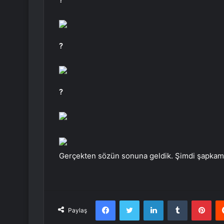
?
?
Gerçekten sözün sonuna geldik. Şimdi şapka
Facebook
Twitter
LinkedIn
Tumblr
Pint
Paylaş