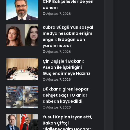
CHP Bahçelievler’de yeni
dönem
Ağustos 7, 2026
Kübra Süzgün’ün sosyal
medya hesabına erişim
engeli: Erdoğan’dan
yardım istedi
Ağustos 7, 2026
Çin Dışişleri Bakanı:
Asean ile İşbirliğini
Güçlendirmeye Hazırız
Ağustos 7, 2026
Dükkana giren leopar
dehşet saçtı! O anlar
anbean kaydedildi
Ağustos 7, 2026
Yusuf Kaplan isyan etti,
Bakan Çiftçi
“İlgileneceğim Hocam”