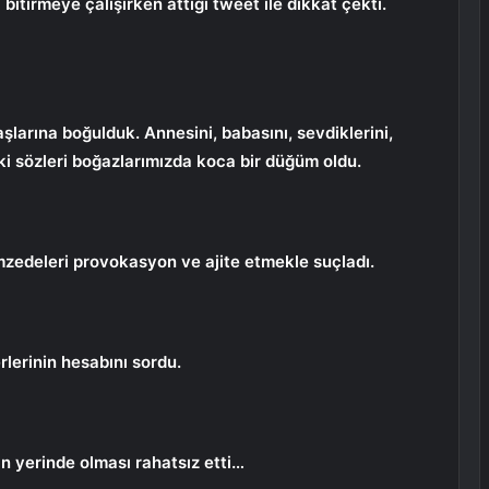
itirmeye çalışırken attığı tweet ile dikkat çekti.
şlarına boğulduk. Annesini, babasını, sevdiklerini,
ki sözleri boğazlarımızda koca bir düğüm oldu.
zedeleri provokasyon ve ajite etmekle suçladı.
lerinin hesabını sordu.
n yerinde olması rahatsız etti…