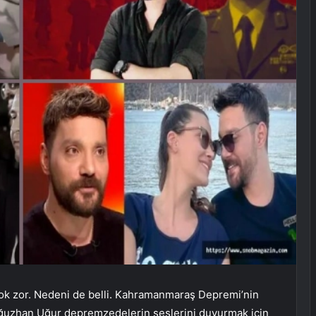
çok zor. Nedeni de belli. Kahramanmaraş Depremi’nin
 Oğuzhan Uğur depremzedelerin seslerini duyurmak için