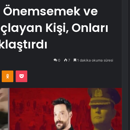
i Önemsemek ve
çlayan Kişi, Onları
laştırdı
0
7
1 dakika okuma süresi
VKontakte
Odnoklassniki
Pocket