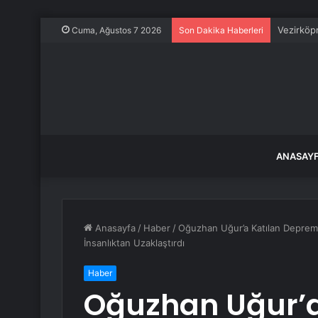
Vezirköpr
Cuma, Ağustos 7 2026
Son Dakika Haberleri
ANASAY
Anasayfa
/
Haber
/
Oğuzhan Uğur’a Katılan Depremz
İnsanlıktan Uzaklaştırdı
Haber
Oğuzhan Uğur’a