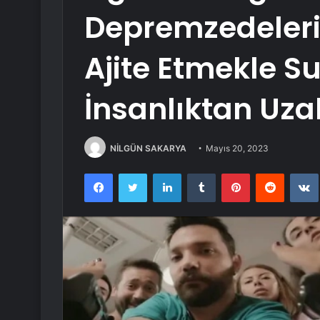
Depremzedeler
Ajite Etmekle Su
İnsanlıktan Uzak
NİLGÜN SAKARYA
Mayıs 20, 2023
Facebook
Twitter
LinkedIn
Tumblr
Pinterest
Reddit