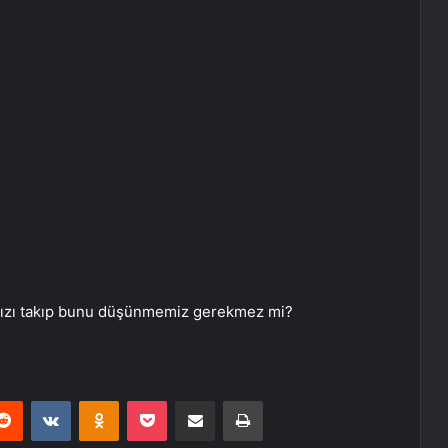
mızı takıp bunu düşünmemiz gerekmez mi?
erest
Reddit
VKontakte
Odnoklassniki
Pocket
E-Posta ile paylaş
Yazdır