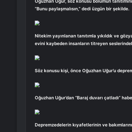
Oğuzhan Uğur, söz konusu bölümün tanıtımını b
“Bunu paylaşmalısın,” dedi üzgün bir şekilde.
Nitekim yayınlanan tanıtımla yıkıldık ve gözya
evini kaybeden insanların titreyen seslerinde
Söz konusu kişi, önce Oğuzhan Uğur’u deprem
Oğuzhan Uğur’dan “Baraj duvarı çatladı” haber
Depremzedelerin kıyafetlerinin ve bakımlarını