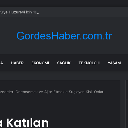
ü’ye Huzurevi İçin 192 Milyon Lira
FA
HABER
EKONOMI
SAĞLIK
TEKNOLOJI
YAŞAM
edeleri Önemsemek ve Ajite Etmekle Suçlayan Kişi, Onları
 Katılan