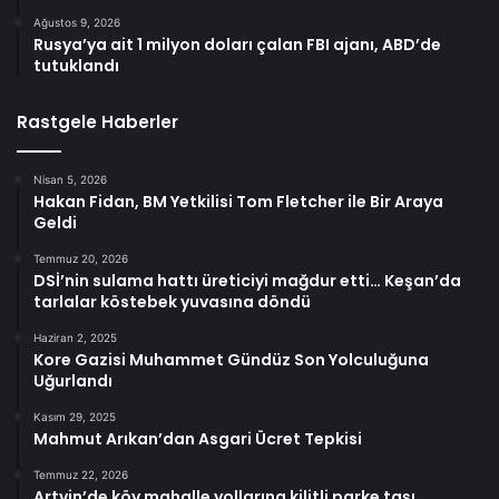
Ağustos 9, 2026
Rusya’ya ait 1 milyon doları çalan FBI ajanı, ABD’de
tutuklandı
Rastgele Haberler
Nisan 5, 2026
Hakan Fidan, BM Yetkilisi Tom Fletcher ile Bir Araya
Geldi
Temmuz 20, 2026
DSİ’nin sulama hattı üreticiyi mağdur etti… Keşan’da
tarlalar köstebek yuvasına döndü
Haziran 2, 2025
Kore Gazisi Muhammet Gündüz Son Yolculuğuna
Uğurlandı
Kasım 29, 2025
Mahmut Arıkan’dan Asgari Ücret Tepkisi
Temmuz 22, 2026
Artvin’de köy mahalle yollarına kilitli parke taşı