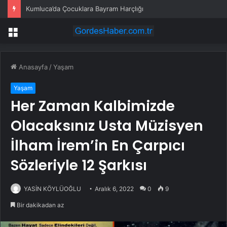
Kumluca’da Çocuklara Bayram Harçlığı
Menü
Anasayfa
/
Yaşam
Yaşam
Her Zaman Kalbimizde
Olacaksınız Usta Müzisyen
İlham İrem’in En Çarpıcı
Sözleriyle 12 Şarkısı
YASİN KÖYLÜOĞLU
Aralık 6, 2022
0
9
Bir dakikadan az