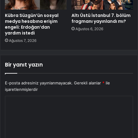
Kübra Süzgün’ün sosyal
Altı Üstü İstanbul 7. bölüm
medya hesabına erişim
fragmanı yayınlandı mı?
engeli: Erdoğan’dan
Ağustos 6, 2026
yardım istedi
Ağustos 7, 2026
Bir yanıt yazın
E-posta adresiniz yayınlanmayacak.
Gerekli alanlar
*
ile
işaretlenmişlerdir
Y
o
r
u
m