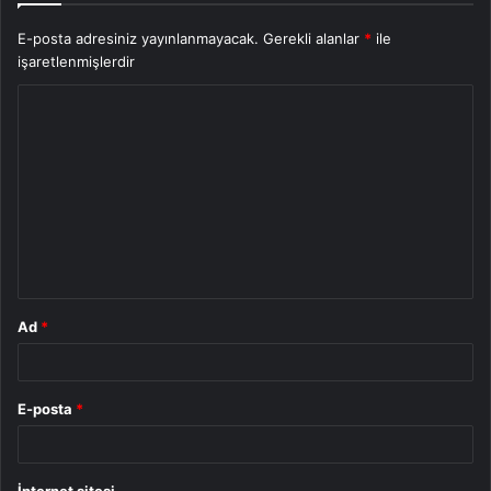
E-posta adresiniz yayınlanmayacak.
Gerekli alanlar
*
ile
işaretlenmişlerdir
Y
o
r
u
m
*
Ad
*
E-posta
*