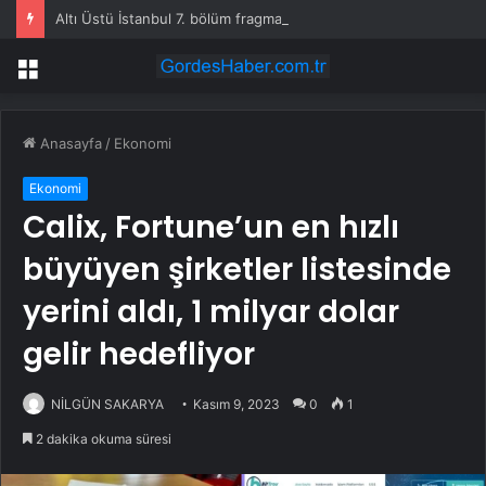
Altı Üstü İstanbul 7. bölüm fragmanı yayınlandı mı?
Menü
Anasayfa
/
Ekonomi
Ekonomi
Calix, Fortune’un en hızlı
büyüyen şirketler listesinde
yerini aldı, 1 milyar dolar
gelir hedefliyor
NİLGÜN SAKARYA
Kasım 9, 2023
0
1
2 dakika okuma süresi