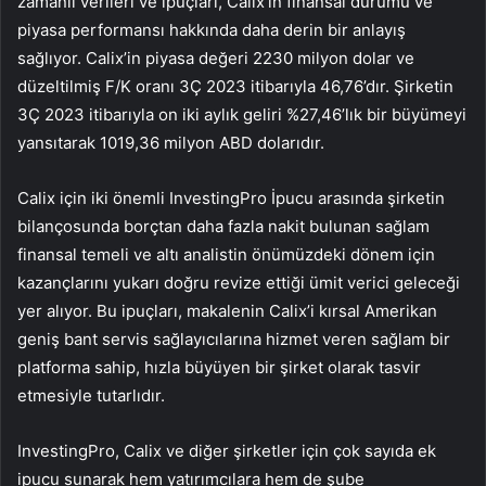
zamanlı verileri ve ipuçları, Calix’in finansal durumu ve
piyasa performansı hakkında daha derin bir anlayış
sağlıyor. Calix’in piyasa değeri 2230 milyon dolar ve
düzeltilmiş F/K oranı 3Ç 2023 itibarıyla 46,76’dır. Şirketin
3Ç 2023 itibarıyla on iki aylık geliri %27,46’lık bir büyümeyi
yansıtarak 1019,36 milyon ABD dolarıdır.
Calix için iki önemli InvestingPro İpucu arasında şirketin
bilançosunda borçtan daha fazla nakit bulunan sağlam
finansal temeli ve altı analistin önümüzdeki dönem için
kazançlarını yukarı doğru revize ettiği ümit verici geleceği
yer alıyor. Bu ipuçları, makalenin Calix’i kırsal Amerikan
geniş bant servis sağlayıcılarına hizmet veren sağlam bir
platforma sahip, hızla büyüyen bir şirket olarak tasvir
etmesiyle tutarlıdır.
InvestingPro, Calix ve diğer şirketler için çok sayıda ek
ipucu sunarak hem yatırımcılara hem de şube