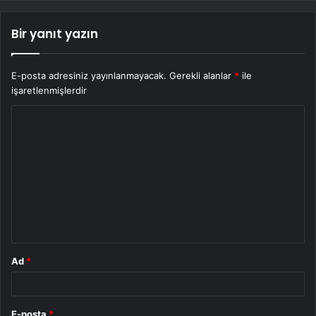
Bir yanıt yazın
E-posta adresiniz yayınlanmayacak.
Gerekli alanlar
*
ile
işaretlenmişlerdir
Y
o
r
u
m
*
Ad
*
E-posta
*