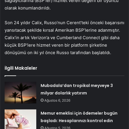
sağlayıcılarına (BSP’ler) hizmet veren değerli bir oyuncu
olarak konumlandırıldı.
Son 24 yıldır Calix, Russo’nun Cerent’teki önceki başarısını
yansıtacak şekilde kırsal Amerikan BSP’lerine adanmıştır.
Calix’in artık Verizon’a ve Cumberland Connect gibi daha
küçük BSP’lere hizmet veren bir platform şirketine
dönüşümü on iki yıl önce Russo tarafından başlatıldı.
İlgili Makaleler
Mubadala’dan tropikal meyveye 3
milyar dolarlık yatırım
Ağustos 6, 2026
Memur emeklisi için ödemeler bugün
başladı: Hesaplarınızı kontrol edin
Ağustos 5, 2026