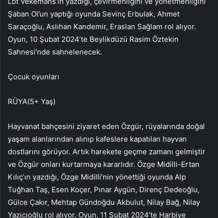
Lot Vekemans’ın yazdığı, çevirmenliğini ve yönetmenliğini
Şaban Ol’un yaptığı oyunda Sevinç Erbulak, Ahmet
Saraçoğlu, Aslıhan Kandemir, Eraslan Sağlam rol alıyor.
Oyun, 10 Şubat 2024’te Beylikdüzü Rasim Öztekin
Sahnesi’nde sahnelenecek.
Çocuk oyunları
RÜYA(5+ Yaş)
Hayvanat bahçesini ziyaret eden Özgür, rüyalarında doğal
yaşam alanlarından alınıp kafeslere kapatılan hayvan
dostlarını görüyor. Artık harekete geçme zamanı gelmiştir
ve Özgür onları kurtarmaya kararlıdır. Özge Midilli-Ertan
Kılıç’ın yazdığı, Özge Midilli’nin yönettiği oyunda Alp
Tuğhan Taş, Esen Koçer, Pınar Aygün, Direnç Dedeoğlu,
Gülce Çakır, Mehtap Gündoğdu Akbulut, Nilay Bağ, Nilay
Yazıcıoğlu rol alıyor. Oyun, 11 Şubat 2024’te Harbiye