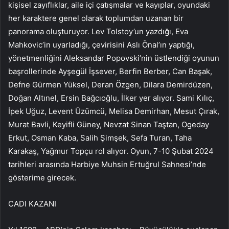
kişisel zayıflıklar, aile içi çatışmalar ve kayıplar, oyundaki
her karaktere genel olarak toplumdan uzanan bir
panorama oluşturuyor. Lev Tolstoy’un yazdığı, Eva
Mahkovic’in uyarladığı, çevirisini Aslı Önal’ın yaptığı,
yönetmenliğini Aleksandar Popovski’nin üstlendiği oyunun
başrollerinde Ayşegül İşsever, Berfin Berber, Can Başak,
Defne Gürmen Yüksel, Deran Özgen, Dilara Demirdüzen,
Doğan Altınel, Ersin Bağcıoğlu, İlker yer alıyor. Sami Kılıç,
İpek Uğuz, Levent Üzümcü, Melisa Demirhan, Mesut Çırak,
Murat Bavli, Keyifli Güney, Nevzat Sinan Taştan, Ogeday
Erkut, Osman Kaba, Salih Şimşek, Sefa Turan, Taha
Karakaş, Yağmur Topçu rol alıyor. Oyun, 7-10 Şubat 2024
tarihleri ​​arasında Harbiye Muhsin Ertuğrul Sahnesi’nde
gösterime girecek.
CADI KAZANI