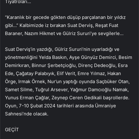
Tiyatroları…
“Karanlık bir gecede gökten düşüp parçalanan bir yıldız
gibi…” Kalbimizde iz bırakan Suat Derviş, Reşat Fuat
Baraner, Nazım Hikmet ve Gülriz Sururi’ye sevgilerle…
Suat Derviş’in yazdığı, Gülriz Sururi’nin uyarladığı ve
yönetmenliğini Yelda Baskın, Ayşe Günyüz Demirci, Besim
Demirkıran, Binnur Şerbetçioğlu, Direnç Dedeoğlu, Esra
Ede, Çağatay Palabıyık, Elif Verit, Emre Yılmaz, Hakan
Örge, Irmak Örnek, Nur’un yaptığı oyunda Saçbüker Otan,
Samet Silme, Tuğrul Arsever, Yağmur Damcıoğlu Namak,
Yunus Erman Çağlar, Zeynep Ceren Gedikali başrollerde.
Oyun, 7-10 Şubat 2024 tarihleri ​​arasında Ümraniye
Sahnesi’nde olacak.
GEÇİT