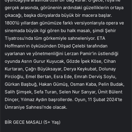
gerçek arasında, görünenin ardındaki güzelliklerin ortaya
çıkacağı, başka dünyalarda büyük bir macera başlar.
1800’lü yıllardan günümüze farklı versiyonlarıyla opera ve
sinemada büyük ilgi gören bu halk masalı, şimdi Şehir
Tiyatrosu’nda tüm görkemiyle sahneleniyor. ETA
Hoffmann’ın öyküsünden Dilşad Çelebi tarafından
uyarlanan ve yönetmenliğini Lerzan Pamir’in üstlendiği
oyunda Asrın Gurur Kuyucak, Gözde İpek Köse, Cihan
Kurtaran, Çağrı Büyüksayar, Derya Keykubat, Dolunay
Pircioğlu, Emel Bertan, Esra Ede, Emrah Derviş Soylu,
Gürkan Başbuğ, Hakan Gümüş, Osman Kaba, Pelin Budak,
Salih Şimşek, Sefa Turan, Selen Nur Sarıyar, Ümit Bülent
Dinçer, Yılmaz Aydın başrollerde. Oyun, 11 Şubat 2024’te
Ümraniye Sahnesi’nde olacak.
BİR GECE MASALI (5+ Yaş)