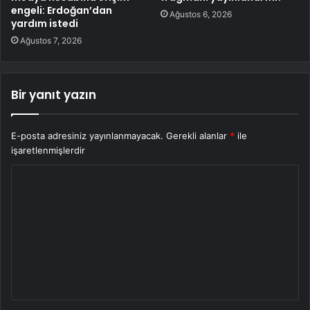
engeli: Erdoğan’dan
Ağustos 6, 2026
yardım istedi
Ağustos 7, 2026
Bir yanıt yazın
E-posta adresiniz yayınlanmayacak.
Gerekli alanlar
*
ile
işaretlenmişlerdir
Y
o
r
u
m
*