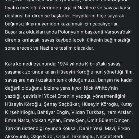
tiyatro mesleği üzerinden işgalci Nazilere ve savaşa karşı
destansı bir direnişe başlarlar. Hayatlarını hiçe sayarak
bağımsızlıklarını yeniden kazanmak için çabalıyorlar.
Başarısız oldukları anda Polonya’nın başkenti Varşova’daki
direniş kırılacak, savaş kaybedilecek, ülkenin bağımsızlığı
sona erecek ve Nazilere teslim olacaklar.
Kara komedi oyununda; 1974 yılında Kıbrıs’taki savaşı
yaşamak zorunda kalan Hüseyin Köroğlu’nun yönettiği film,
savaşlara nasıl uzaktan tanık olduğumuzu, barışın ne kadar
değerli olduğunu bizlere yansıtıyor. Nick Whitby’nin
yazdığı, çevirisini Yücel Erten’in yaptığı, yönetmenliğini
Hüseyin Köroğlu, Şenay Saçbüker, Hüseyin Köroğlu, Kutay
Kırşehirlioğlu, Bahtiyar Engin, Vildan Türkbaş, İrem Arslan,
Emre Narcı, Volkan Ayhan, Emre Şen, Ümit Bülent Dinçer,
Tarık’ın üstlendiği oyunda Köksal, Deniz Yeşil Mavi, Erkan
Akkoyunlu, Özge Kırdı, Orçun Tekelioğlu, Necdet Berk