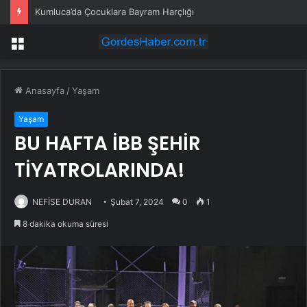
Bağımsız Maden İş Sendikası Genel Başkanı Çakır: “Bağımsız Maden-İş Sendikası’nın hakkı yenildi, hakkımızı sonuna kadar takip edeceğiz”
Menü
Anasayfa
/
Yaşam
Yaşam
BU HAFTA İBB ŞEHİR
TİYATROLARINDA!
NEFİSE DURAN
Şubat 7, 2024
0
1
8 dakika okuma süresi