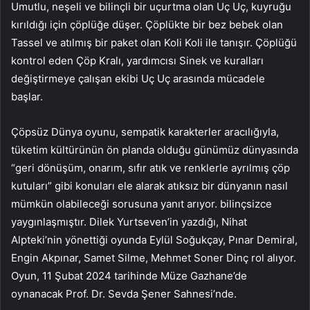
Umutlu, neşeli ve bilinçli bir uçurtma olan Uç Uç, kuyruğu
kırıldığı için çöplüğe düşer. Çöplükte bir bez bebek olan
Tassel ve atılmış bir paket olan Koli Koli ile tanışır. Çöplüğü
kontrol eden Çöp Kralı, yardımcısı Sinek ve kuralları
değiştirmeye çalışan ekibi Uç Uç arasında mücadele
başlar.
Çöpsüz Dünya oyunu, sempatik karakterler aracılığıyla,
tüketim kültürünün ön planda olduğu günümüz dünyasında
“geri dönüşüm, onarım, sıfır atık ve renklerle ayrılmış çöp
kutuları” gibi konuları ele alarak atıksız bir dünyanın nasıl
mümkün olabileceği sorusuna yanıt arıyor. bilinçsizce
yaygınlaşmıştır. Dilek Yurtseven’in yazdığı, Nihat
Alpteki’nin yönettiği oyunda Eylül Soğukçay, Pınar Demiral,
Engin Akpınar, Samet Silme, Mehmet Soner Dinç rol alıyor.
Oyun, 11 Şubat 2024 tarihinde Müze Gazhane’de
oynanacak Prof. Dr. Sevda Şener Sahnesi’nde.