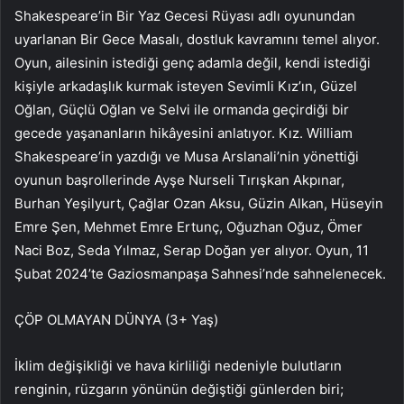
Shakespeare’in Bir Yaz Gecesi Rüyası adlı oyunundan
uyarlanan Bir Gece Masalı, dostluk kavramını temel alıyor.
Oyun, ailesinin istediği genç adamla değil, kendi istediği
kişiyle arkadaşlık kurmak isteyen Sevimli Kız’ın, Güzel
Oğlan, Güçlü Oğlan ve Selvi ile ormanda geçirdiği bir
gecede yaşananların hikâyesini anlatıyor. Kız. William
Shakespeare’in yazdığı ve Musa Arslanali’nin yönettiği
oyunun başrollerinde Ayşe Nurseli Tırışkan Akpınar,
Burhan Yeşilyurt, Çağlar Ozan Aksu, Güzin Alkan, Hüseyin
Emre Şen, Mehmet Emre Ertunç, Oğuzhan Oğuz, Ömer
Naci Boz, Seda Yılmaz, Serap Doğan yer alıyor. Oyun, 11
Şubat 2024’te Gaziosmanpaşa Sahnesi’nde sahnelenecek.
ÇÖP OLMAYAN DÜNYA (3+ Yaş)
İklim değişikliği ve hava kirliliği nedeniyle bulutların
renginin, rüzgarın yönünün değiştiği günlerden biri;