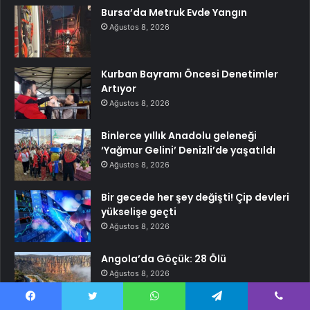
Bursa’da Metruk Evde Yangın
Ağustos 8, 2026
Kurban Bayramı Öncesi Denetimler
Artıyor
Ağustos 8, 2026
Binlerce yıllık Anadolu geleneği
‘Yağmur Gelini’ Denizli’de yaşatıldı
Ağustos 8, 2026
Bir gecede her şey değişti! Çip devleri
yükselişe geçti
Ağustos 8, 2026
Angola’da Göçük: 28 Ölü
Ağustos 8, 2026
Facebook
Twitter
WhatsApp
Telegram
Viber