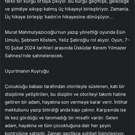
farklı bir kurgu ortaya çıkıyor. Bu kurgu geçmişe, geleceğe
ve şimdiye sıkışıp kalmış üç hikayeyi birleştiriyor. Zamanla.
Üç hikaye birleşip ‘kadın’ın hikayesine dönüşüyor…
Murat Mahmutyazıcıoğlu’nun yazıp yönettiği oyunda Esin
Umulu, Şebnem Köstem, Yeliz Şatıroğlu rol alıyor. Oyun, 7-
10 Şubat 2024 tarihleri ​​arasında Üsküdar Kerem Yılmazer
Sahnesi’nde sahnelenecek.
Uçurtmanın Kuyruğu
Çocukluğu babası tarafından otoriteyle süslenen, katı bir
disiplinle yetiştirilen, bu disiplin ve otoriteyi takıntı haline
getiren bir adam, hayatına son vermeye karar verir. İntihar
mektubunu yazıp bitirdiği anda kapı çalınır. Karşısında ise
ilk kez gördüğü ve tanımadığı bir misafir vardır. Gelen
adam, hayatına ve tüm çocukluğuna dair her şeyin
kontrolüne sahiptir. Zaman geçtikçe sohbet ilginçleşiyor.