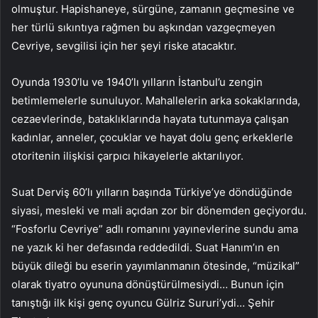
olmuştur. Hapishaneye, sürgüne, zamanın geçmesine ve
her türlü sıkıntıya rağmen bu aşkından vazgeçmeyen
Cevriye, sevgilisi için her şeyi riske atacaktır.
Oyunda 1930’lu ve 1940’lı yılların İstanbul’u zengin
betimlemelerle sunuluyor. Mahallelerin arka sokaklarında,
cezaevlerinde, bataklıklarında hayata tutunmaya çalışan
kadınlar, anneler, çocuklar ve hayat dolu genç erkeklerle
otoritenin ilişkisi çarpıcı hikayelerle aktarılıyor.
Suat Derviş 60’lı yılların başında Türkiye’ye döndüğünde
siyasi, mesleki ve mali açıdan zor bir dönemden geçiyordu.
“Fosforlu Cevriye” adlı romanını yayınevlerine sundu ama
ne yazık ki her defasında reddedildi. Suat Hanım’ın en
büyük dileği bu eserin yayımlanmanın ötesinde, “müzikal”
olarak tiyatro oyununa dönüştürülmesiydi… Bunun için
tanıştığı ilk kişi genç oyuncu Gülriz Sururi’ydi… Şehir