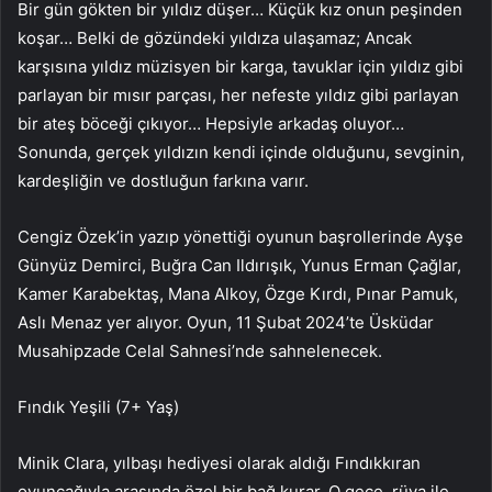
Bir gün gökten bir yıldız düşer… Küçük kız onun peşinden
koşar… Belki de gözündeki yıldıza ulaşamaz; Ancak
karşısına yıldız müzisyen bir karga, tavuklar için yıldız gibi
parlayan bir mısır parçası, her nefeste yıldız gibi parlayan
bir ateş böceği çıkıyor… Hepsiyle arkadaş oluyor…
Sonunda, gerçek yıldızın kendi içinde olduğunu, sevginin,
kardeşliğin ve dostluğun farkına varır.
Cengiz Özek’in yazıp yönettiği oyunun başrollerinde Ayşe
Günyüz Demirci, Buğra Can Ildırışık, Yunus Erman Çağlar,
Kamer Karabektaş, Mana Alkoy, Özge Kırdı, Pınar Pamuk,
Aslı Menaz yer alıyor. Oyun, 11 Şubat 2024’te Üsküdar
Musahipzade Celal Sahnesi’nde sahnelenecek.
Fındık Yeşili (7+ Yaş)
Minik Clara, yılbaşı hediyesi olarak aldığı Fındıkkıran
oyuncağıyla arasında özel bir bağ kurar. O gece, rüya ile