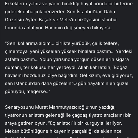
Erkeklerin yalnız ve yarım bıraktığı hayatlarında birbirlerine
giderek daha çok benzerler. Sen İstanbul’dan Daha
Güzelsin Ayfer, Başak ve Melis’in hikâyesini İstanbul
fonunda anlatıyor. Hanımın değişmeyen hikayesi…
“Seni kollarıma aldım… birlikte yürüdük, çelik tellere,
çimentoya, yeni yükselen yüksek binalara baktım… Yerdeki
asfalta baktım… Yolun yarısında yorgun düşenlerin sigara
dumanı, ter kokusu her yerdeydi, Allah kahretsin, ‘Boğaz
havasını bozdunuz’ diye bağırdım. Gel kızım, eve gidiyoruz,
sen İstanbul’dan daha güzelsin.’O gün hayatımın en güzel
günüydü, meğerse…’
Senaryosunu Murat Mahmutyazıcıoğlu’nun yazdığı,
tiyatronun anlatım geleneği ile çağdaş tiyatro araçlarını bir
araya getiren oyun, “üç anlatıcı”lı bir kurguyla ilerliyor.
Mekan bütünlüğüne hikayenin parçalılığı da eklenince