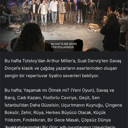
Bu hafta Tolstoy’dan Arthur Miller’a, Suat Derviş’ten Savaş
Dinçel’e klasik ve çağdaş yazarların eserlerinden oluşan
zengin bir repertuvar tiyatro severleri bekliyor.
Bu hafta; Yaşamak mı Ölmek mi? (Yeni Oyun), Savaş ve
Barış, Cadı Kazanı, Fosforlu Cevriye, Geçit, Sen
İstanbul’dan Daha Güzelsin, Uçurtmanın Kuyruğu, Çingene
Boksör, Zehir, Rüya, Herkes Büyücü Olacak, Küçük
Yıldızım, Fındıkkıran, Bir Gece Masalı, Çöpsüz Dünya
‘Ayakkabılarımdaki Bir Gün’ adlı oyunlarımız izleyicilerin