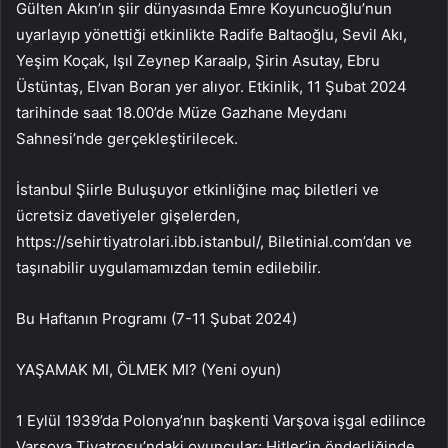
Gülten Akın’ın şiir dünyasında Emre Koyuncuoğlu’nun
uyarlayıp yönettiği etkinlikte Radife Baltaoğlu, Sevil Akı,
Yeşim Koçak, Işıl Zeynep Karaalp, Şirin Asutay, Ebru
Üstüntaş, Elvan Boran yer alıyor. Etkinlik, 11 Şubat 2024
tarihinde saat 18.00’de Müze Gazhane Meydanı
Sahnesi’nde gerçekleştirilecek.
İstanbul Şiirle Buluşuyor etkinliğine maç biletleri ve
ücretsiz davetiyeler gişelerden,
https://sehirtiyatrolari.ibb.istanbul/, Biletinial.com’dan ve
taşınabilir uygulamamızdan temin edilebilir.
Bu Haftanın Programı (7-11 Şubat 2024)
YAŞAMAK MI, ÖLMEK MI? (Yeni oyun)
1 Eylül 1939’da Polonya’nın başkenti Varşova işgal edilince
Varşova Tiyatrosu’ndaki oyuncular; Hitler’in önderliğinde