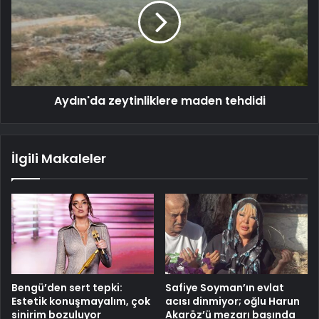
Aydın'da zeytinliklere maden tehdidi
İlgili Makaleler
Bengü’den sert tepki:
Safiye Soyman’ın evlat
Estetik konuşmayalım, çok
acısı dinmiyor; oğlu Harun
sinirim bozuluyor
Akaröz’ü mezarı başında