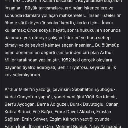
Yıl 1692… ABD’nin Salem kasabası… Büyücülükle suçlanan
insanlar… Büyük tartışmalara, ardından işkencelere ve
sonunda idamlara yol açan mahkemeler… İnsan ‘listelerini’
ölüme sürükleyen ‘insanlar’ kendi çıkarları için… İmanı
kullanmak; Önce sosyal hayatı, sonra hukuku, en sonunda
da onuru yok etmeye çalışan ‘liderler’ ve buna sebep
olmayı ya da seyirci kalmayı seçen insanlar… Bu ölümsüz
eser, dönemin en değerli isimlerinden biri olan Arthur
Miller tarafından yazılmıştır. 1952’deki gerçek olaylara
dayanan tiyatro edebiyatı; Şehir Tiyatrosu seyircisini ilk
kez selamlıyorum.
Arthur Miller’ın yazdığı, çevirisini Sabahattin Eyüboğlu-
Vedat Günyol’un yaptığı, yönetmenliğini Yiğit Sertdemir,
Berfu Aydoğan, Berna Adıgüzel, Burak Davutoğlu, Canan
Kübra Birinci, Ece Bağcı, Emre Davet Akbaba, Eraslan
Sağlam, Ersin Sanver, Ezgim Kılınç’ın yaptığı oyunda,
Fatma İnan, İbrahim Can, Mehmet Bulduk, Nilay Yazıcıoğlu,