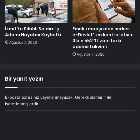
İzmit’te Silahlı Saldırı: İş
Emekli maaşı alan herkes
Adamı Hayatını Kaybetti
e-Devlet’ten kontrol etsin:
3 bin 552 TL zam farkı
Ağustos 7, 2026
ödeme takvimi
Ağustos 7, 2026
Bir yanıt yazın
E-posta adresiniz yayınlanmayacak.
Gerekli alanlar
*
ile
işaretlenmişlerdir
Y
o
r