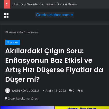
Huzurevi Sakinlerine Bayram Öncesi Bakım
Menü
Anasayfa
/
Ekonomi
Ekonomi
Akıllardaki Çılgın Soru:
Enflasyonun Baz Etkisi ve
Artış Hızı Düşerse Fiyatlar da
Düşer mi?
YASİN KÖYLÜOĞLU
Aralık 13, 2022
0
6
2 dakika okuma süresi