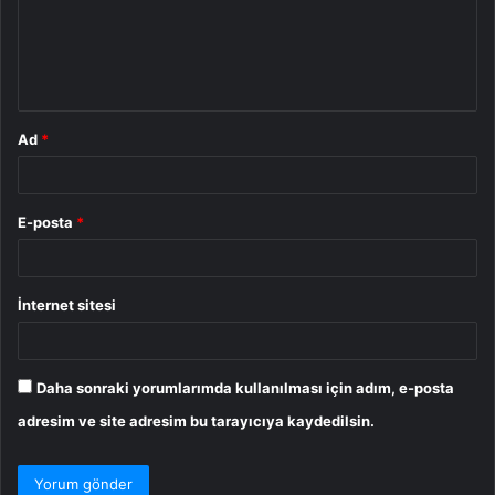
u
m
*
Ad
*
E-posta
*
İnternet sitesi
Daha sonraki yorumlarımda kullanılması için adım, e-posta
adresim ve site adresim bu tarayıcıya kaydedilsin.