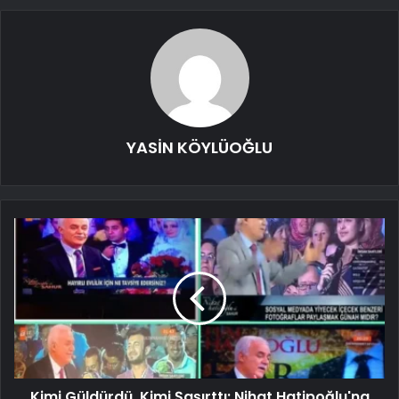
YASİN KÖYLÜOĞLU
Kimi Güldürdü, Kimi Şaşırttı: Nihat Hatipoğlu'na