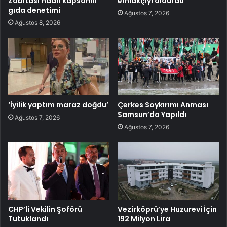
Zabıtası’ndan kapsamlı
emlakçıyı öldürdü
gıda denetimi
Ağustos 7, 2026
Ağustos 8, 2026
‘İyilik yaptım maraz doğdu’
Çerkes Soykırımı Anması
Samsun’da Yapıldı
Ağustos 7, 2026
Ağustos 7, 2026
CHP’li Vekilin Şoförü
Vezirköprü’ye Huzurevi İçin
Tutuklandı
192 Milyon Lira