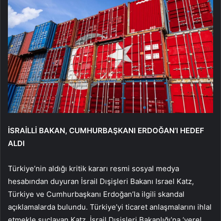
İSRAİLLİ BAKAN, CUMHURBAŞKANI ERDOĞAN’I HEDEF
ALDI
Türkiye’nin aldığı kritik kararı resmi sosyal medya
hesabından duyuran İsrail Dışişleri Bakanı Israel Katz,
Türkiye ve Cumhurbaşkanı Erdoğan’la ilgili skandal
açıklamalarda bulundu. Türkiye’yi ticaret anlaşmalarını ihlal
etmekle suçlayan Katz, İsrail Dışişleri Bakanlığı’na ‘yerel