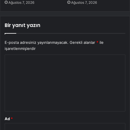
Ağustos 7, 2026
Ağustos 7, 2026
Bir yanıt yazın
E-posta adresiniz yayınlanmayacak.
Gerekli alanlar
*
ile
işaretlenmişlerdir
Y
o
r
u
m
*
Ad
*