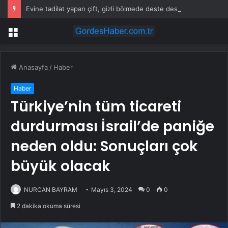
Evine tadilat yapan çift, gizli bölmede deste deste para buldu
Menü
Anasayfa
/
Haber
Haber
Türkiye’nin tüm ticareti
durdurması İsrail’de paniğe
neden oldu: Sonuçları çok
büyük olacak
NURCAN BAYRAM
Mayıs 3, 2024
0
0
2 dakika okuma süresi