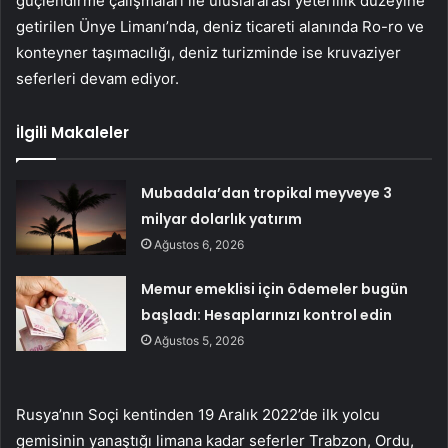
güçlendirme çalışmaları ile uluslararası yeterlilik düzeyine
getirilen Ünye Limanı’nda, deniz ticareti alanında Ro-ro ve
konteyner taşımacılığı, deniz turizminde ise kruvaziyer
seferleri devam ediyor.
İlgili Makaleler
Mubadala’dan tropikal meyveye 3
milyar dolarlık yatırım
Ağustos 6, 2026
Memur emeklisi için ödemeler bugün
başladı: Hesaplarınızı kontrol edin
Ağustos 5, 2026
Rusya’nın Soçi kentinden 19 Aralık 2022’de ilk yolcu
gemisinin yanaştığı limana kadar seferler Trabzon, Ordu,