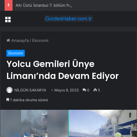
Altı Üstü İstanbul 7. bölüm fragmanı yayınlandı mı?
Menü
Anasayfa
/
Ekonomi
Ekonomi
Yolcu Gemileri Ünye
Limanı’nda Devam Ediyor
NİLGÜN SAKARYA
Mayıs 9, 2023
0
5
1 dakika okuma süresi