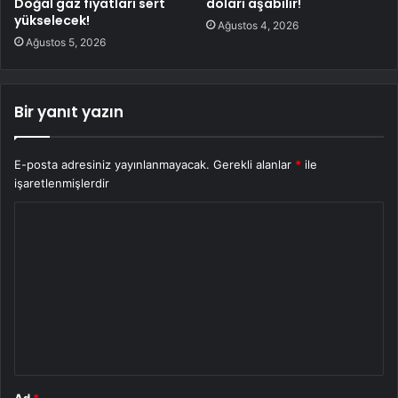
Doğal gaz fiyatları sert
doları aşabilir!
yükselecek!
Ağustos 4, 2026
Ağustos 5, 2026
Bir yanıt yazın
E-posta adresiniz yayınlanmayacak.
Gerekli alanlar
*
ile
işaretlenmişlerdir
Y
o
r
u
m
*