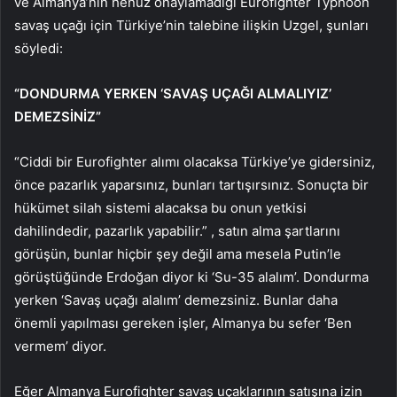
ve Almanya’nın henüz onaylamadığı Eurofighter Typhoon
savaş uçağı için Türkiye’nin talebine ilişkin Uzgel, şunları
söyledi:
“DONDURMA YERKEN ‘SAVAŞ UÇAĞI ALMALIYIZ’
DEMEZSİNİZ”
“Ciddi bir Eurofighter alımı olacaksa Türkiye’ye gidersiniz,
önce pazarlık yaparsınız, bunları tartışırsınız. Sonuçta bir
hükümet silah sistemi alacaksa bu onun yetkisi
dahilindedir, pazarlık yapabilir.” , satın alma şartlarını
görüşün, bunlar hiçbir şey değil ama mesela Putin’le
görüştüğünde Erdoğan diyor ki ‘Su-35 alalım’. Dondurma
yerken ‘Savaş uçağı alalım’ demezsiniz. Bunlar daha
önemli yapılması gereken işler, Almanya bu sefer ‘Ben
vermem’ diyor.
Eğer Almanya Eurofighter savaş uçaklarının satışına izin