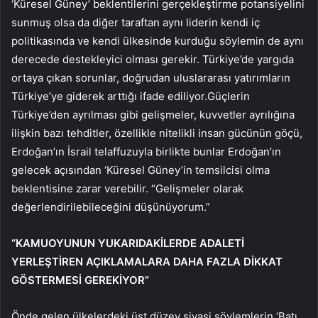
‘Küresel Güney’ beklentilerini gerçekleştirme potansiyelini
sunmuş olsa da diğer taraftan aynı liderin kendi iç
politikasında ve kendi ülkesinde kurduğu söylemin de aynı
derecede destekleyici olması gerekir. Türkiye’de yargıda
ortaya çıkan sorunlar, doğrudan uluslararası yatırımların
Türkiye’ye giderek arttığı ifade ediliyor.Güçlerin
Türkiye’den ayrılması gibi gelişmeler, kuvvetler ayrılığına
ilişkin bazı tehditler, özellikle nitelikli insan gücünün göçü,
Erdoğan’ın İsrail telaffuzuyla birlikte bunlar Erdoğan’ın
gelecek açısından ‘Küresel Güney’in temsilcisi olma
beklentisine zarar verebilir. “Gelişmeler olarak
değerlendirilebileceğini düşünüyorum.”
“KAMUOYUNUN YUKARIDAKİLERDE ADALETİ
YERLEŞTİREN AÇIKLAMALARA DAHA FAZLA DİKKAT
GÖSTERMESİ GEREKİYOR”
Önde gelen ülkelerdeki üst düzey siyasi söylemlerin ‘Batı