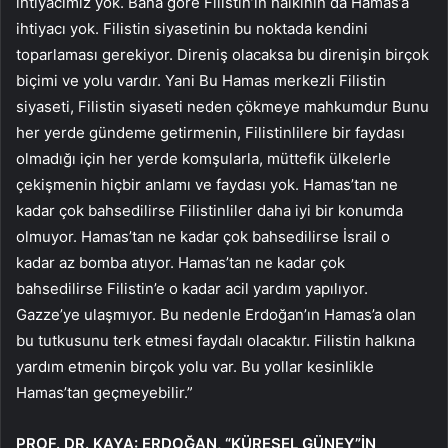
ihtiyacımız yok. Bana göre Filistin’in halkının da Hamas’a
ihtiyacı yok. Filistin siyasetinin bu noktada kendini
toparlaması gerekiyor. Direniş olacaksa bu direnişin birçok
biçimi ve yolu vardır. Yani Bu Hamas merkezli Filistin
siyaseti, Filistin siyaseti neden çökmeye mahkumdur Bunu
her yerde gündeme getirmenin, Filistinlilere bir faydası
olmadığı için her yerde komşularla, müttefik ülkelerle
çekişmenin hiçbir anlamı ve faydası yok. Hamas’tan ne
kadar çok bahsedilirse Filistinliler daha iyi bir konumda
olmuyor. Hamas’tan ne kadar çok bahsedilirse İsrail o
kadar az bomba atıyor. Hamas’tan ne kadar çok
bahsedilirse Filistin’e o kadar acil yardım yapılıyor.
Gazze’ye ulaşmıyor. Bu nedenle Erdoğan’ın Hamas’a olan
bu tutkusunu terk etmesi faydalı olacaktır. Filistin halkına
yardım etmenin birçok yolu var. Bu yollar kesinlikle
Hamas’tan geçmeyebilir.”
PROF. DR. KAYA: ERDOĞAN, “KÜRESEL GÜNEY”İN