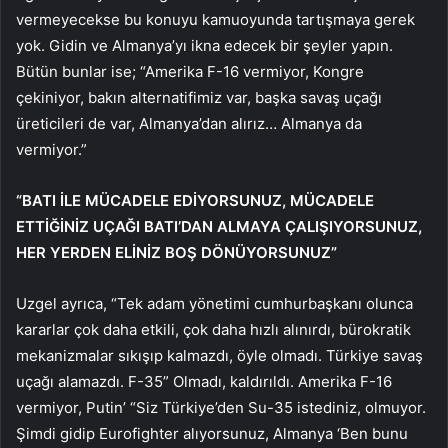
vermeyecekse bu konuyu kamuoyunda tartışmaya gerek
yok. Gidin ve Almanya’yı ikna edecek bir şeyler yapın.
Bütün bunlar ise; “Amerika F-16 vermiyor, Kongre
çekiniyor, bakın alternatifimiz var, başka savaş uçağı
üreticileri de var, Almanya’dan alırız… Almanya da
vermiyor.”
“BATI İLE MÜCADELE EDİYORSUNUZ, MÜCADELE
ETTİĞİNİZ UÇAĞI BATI’DAN ALMAYA ÇALIŞIYORSUNUZ,
HER YERDEN ELİNİZ BOŞ DÖNÜYORSUNUZ”
Uzgel ayrıca, “Tek adam yönetimi cumhurbaşkanı olunca
kararlar çok daha etkili, çok daha hızlı alınırdı, bürokratik
mekanizmalar sıkışıp kalmazdı, öyle olmadı. Türkiye savaş
uçağı alamazdı. F-35” Olmadı, kaldırıldı. Amerika F-16
vermiyor, Putin’ “Siz Türkiye’den Su-35 istediniz, olmuyor.
Şimdi gidip Eurofighter alıyorsunuz, Almanya ‘Ben bunu