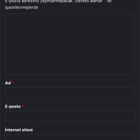
E-posta adresiniz yayınlanmayacak.
Gerekli alanlar
*
ile
işaretlenmişlerdir
Y
o
r
u
m
*
Ad
*
E-posta
*
İnternet sitesi