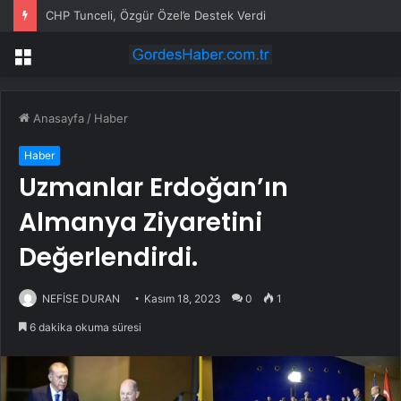
CHP Tunceli, Özgür Özel’e Destek Verdi
Menü
Anasayfa
/
Haber
Haber
Uzmanlar Erdoğan’ın
Almanya Ziyaretini
Değerlendirdi.
NEFİSE DURAN
Kasım 18, 2023
0
1
6 dakika okuma süresi