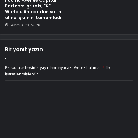
Partners iştiraki, ESE
World’ü Amcor’dan satın
alma işlemini tamamladı
Temmuz 23, 2026
Bir yanıt yazın
E-posta adresiniz yayınlanmayacak.
Gerekli alanlar
*
ile
işaretlenmişlerdir
Y
o
r
u
m
*