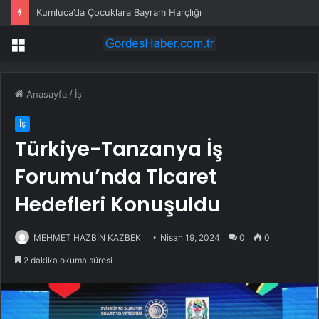
Kumluca’da Çocuklara Bayram Harçlığı
Menü
Anasayfa
/
İş
İş
Türkiye-Tanzanya İş
Forumu’nda Ticaret
Hedefleri Konuşuldu
MEHMET HAZBİN KAZBEK
Nisan 19, 2024
0
0
2 dakika okuma süresi