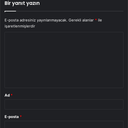
Bir yanıt yazın
E-posta adresiniz yayınlanmayacak.
Gerekli alanlar
*
ile
işaretlenmişlerdir
Y
o
r
u
m
*
Ad
*
E-posta
*