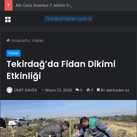
Altı Üstü İstanbul 7. bölüm fragmanı yayınlandı mı?
Menü
Anasayfa
/
Haber
Haber
Tekirdağ’da Fidan Dikimi
Etkinliği
ÜMİT SAVĞA
Mayıs 23, 2026
0
0
Bir dakikadan az