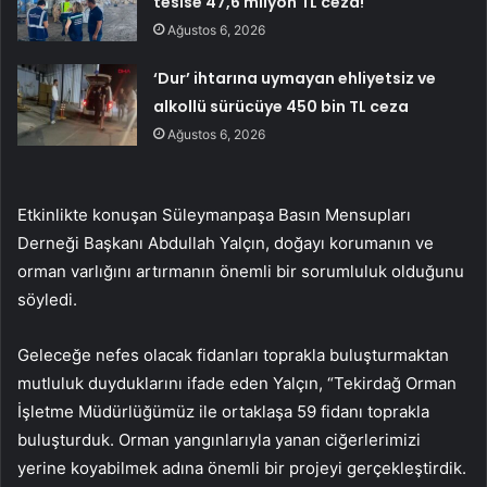
tesise 47,6 milyon TL ceza!
Ağustos 6, 2026
‘Dur’ ihtarına uymayan ehliyetsiz ve
alkollü sürücüye 450 bin TL ceza
Ağustos 6, 2026
Etkinlikte konuşan Süleymanpaşa Basın Mensupları
Derneği Başkanı Abdullah Yalçın, doğayı korumanın ve
orman varlığını artırmanın önemli bir sorumluluk olduğunu
söyledi.
Geleceğe nefes olacak fidanları toprakla buluşturmaktan
mutluluk duyduklarını ifade eden Yalçın, “Tekirdağ Orman
İşletme Müdürlüğümüz ile ortaklaşa 59 fidanı toprakla
buluşturduk. Orman yangınlarıyla yanan ciğerlerimizi
yerine koyabilmek adına önemli bir projeyi gerçekleştirdik.