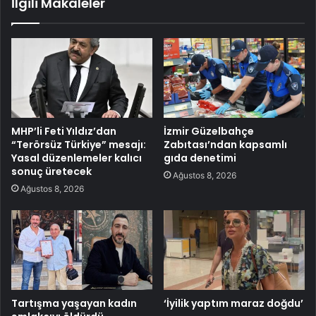
İlgili Makaleler
MHP’li Feti Yıldız’dan
İzmir Güzelbahçe
“Terörsüz Türkiye” mesajı:
Zabıtası’ndan kapsamlı
Yasal düzenlemeler kalıcı
gıda denetimi
sonuç üretecek
Ağustos 8, 2026
Ağustos 8, 2026
Tartışma yaşayan kadın
‘İyilik yaptım maraz doğdu’