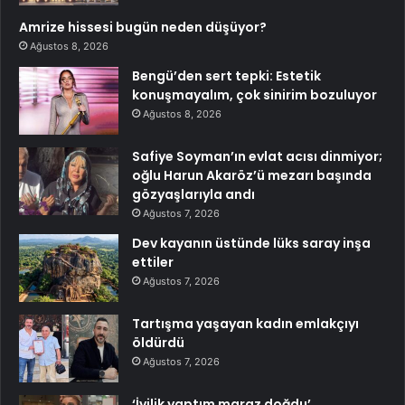
Amrize hissesi bugün neden düşüyor?
Ağustos 8, 2026
Bengü’den sert tepki: Estetik
konuşmayalım, çok sinirim bozuluyor
Ağustos 8, 2026
Safiye Soyman’ın evlat acısı dinmiyor;
oğlu Harun Akaröz’ü mezarı başında
gözyaşlarıyla andı
Ağustos 7, 2026
Dev kayanın üstünde lüks saray inşa
ettiler
Ağustos 7, 2026
Tartışma yaşayan kadın emlakçıyı
öldürdü
Ağustos 7, 2026
‘İyilik yaptım maraz doğdu’