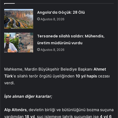
Angola’da Göçük: 28 Ölü
Ağustos 8, 2026
Tersanede silahlı saldırı: Mühendis,
üretim müdürünü vurdu
Ağustos 8, 2026
Mahkeme, Mardin Büyükşehir Belediye Başkanı
Ahmet
Türk
‘e silahlı terör örgütü üyeliğinden
10 yıl hapis
cezası
verdi.
İşte alınan diğer kararlar;
Alp Altınörs
, devletin birliği ve bütünlüğünü bozma suçuna
yardımdan
18 yıl
, suç işlemeye tahrik suçundan ise
4 yıl 6