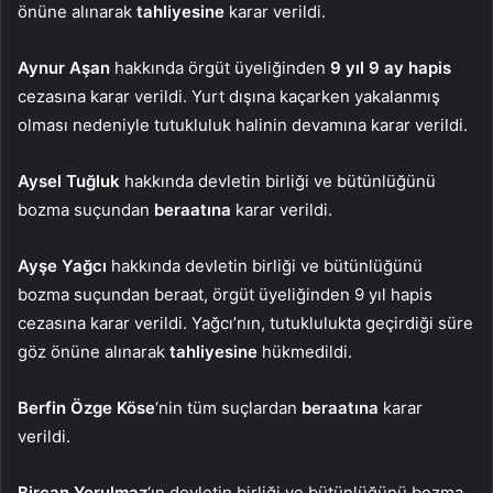
önüne alınarak
tahliyesine
karar verildi.
Aynur Aşan
hakkında örgüt üyeliğinden
9 yıl 9 ay hapis
cezasına karar verildi. Yurt dışına kaçarken yakalanmış
olması nedeniyle tutukluluk halinin devamına karar verildi.
Aysel Tuğluk
hakkında devletin birliği ve bütünlüğünü
bozma suçundan
beraatına
karar verildi.
Ayşe Yağcı
hakkında devletin birliği ve bütünlüğünü
bozma suçundan beraat, örgüt üyeliğinden 9 yıl hapis
cezasına karar verildi. Yağcı’nın, tutuklulukta geçirdiği süre
göz önüne alınarak
tahliyesine
hükmedildi.
Berfin Özge Köse
‘nin tüm suçlardan
beraatına
karar
verildi.
Bircan Yorulmaz
‘ın devletin birliği ve bütünlüğünü bozma