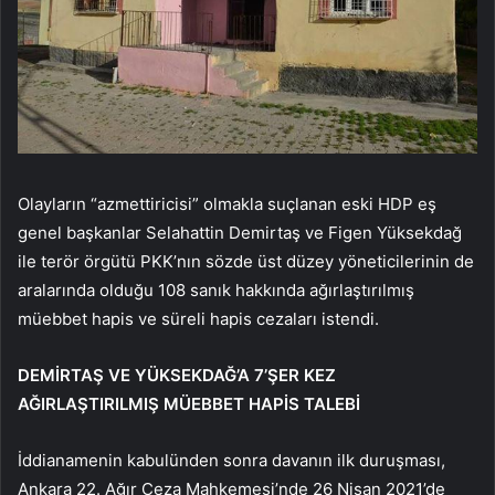
Olayların “azmettiricisi” olmakla suçlanan eski HDP eş
genel başkanlar Selahattin Demirtaş ve Figen Yüksekdağ
ile terör örgütü PKK’nın sözde üst düzey yöneticilerinin de
aralarında olduğu 108 sanık hakkında ağırlaştırılmış
müebbet hapis ve süreli hapis cezaları istendi.
DEMİRTAŞ VE YÜKSEKDAĞ’A 7’ŞER KEZ
AĞIRLAŞTIRILMIŞ MÜEBBET HAPİS TALEBİ
İddianamenin kabulünden sonra davanın ilk duruşması,
Ankara 22. Ağır Ceza Mahkemesi’nde 26 Nisan 2021’de