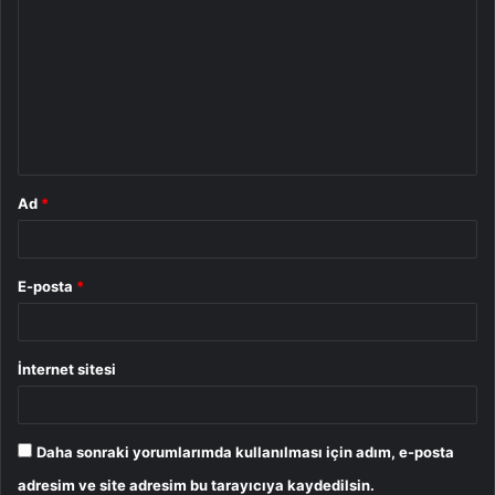
o
r
u
m
*
Ad
*
E-posta
*
İnternet sitesi
Daha sonraki yorumlarımda kullanılması için adım, e-posta
adresim ve site adresim bu tarayıcıya kaydedilsin.