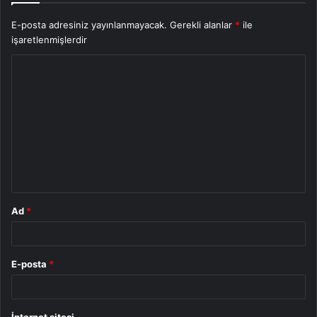
E-posta adresiniz yayınlanmayacak.
Gerekli alanlar
*
ile
işaretlenmişlerdir
Y
o
r
u
m
*
Ad
*
E-posta
*
İnternet sitesi