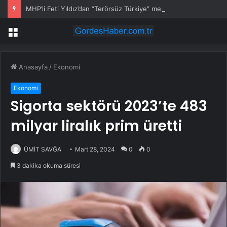
MHP’li Feti Yıldız’dan “Terörsüz Türkiye” mesajı: Yasal düzenlemeler kalıcı sonuç üretecek
Menü
Anasayfa
/
Ekonomi
Ekonomi
Sigorta sektörü 2023’te 483
milyar liralık prim üretti
ÜMİT SAVĞA
Mart 28, 2024
0
0
3 dakika okuma süresi