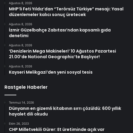
Ağustos 8, 2026
MHP’li Feti Yıldız’dan “Terörsüz Türkiye” mesajı: Yasal
düzenlemeler kalıcı sonuç üretecek
Ağustos 8, 2026
İzmir Güzelbahçe Zabıtası’ndan kapsamlı gıda
denetimi
Ağustos 8, 2026
‘Denizlerin Mega Makineleri’ 10 Ağustos Pazartesi
21.00’de National Geographic’te Başlıyor!
Ağustos 8, 2026
Kayseri Melikgazi’den yeni sosyal tesis
Rastgele Haberler
Temmuz 14, 2026
Dünyanın en gizemli kitabının sırrı çözüldü: 600 yıllık
hayalet dili okudu
Ekim 26, 2023
CHP Milletvekili Gürer: Et üretiminde açık var