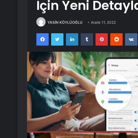
İçin Yeni Detayl
YASİN KÖYLÜOĞLU
Aralık 11, 2022
Facebook
Twitter
LinkedIn
Tumblr
Pinterest
Reddit