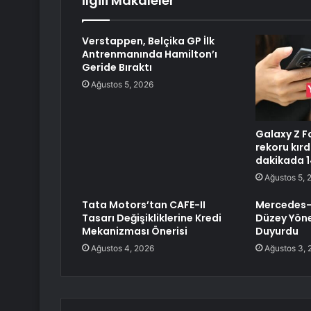
İlgili Makaleler
Verstappen, Belçika GP İlk
Antrenmanında Hamilton’ı
Geride Bıraktı
Ağustos 5, 2026
Galaxy Z Fo
rekoru kırd
dakikada 14
Ağustos 5, 
Tata Motors’tan CAFE-II
Mercedes-
Tasarı Değişikliklerine Kredi
Düzey Yöne
Mekanizması Önerisi
Duyurdu
Ağustos 4, 2026
Ağustos 3, 