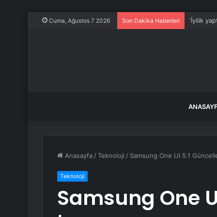
‘İyilik y
Cuma, Ağustos 7 2026
Son Dakika Haberleri
ANASAY
Anasayfa
/
Teknoloji
/
Samsung One UI 5.1 Güncellem
Teknoloji
Samsung One UI