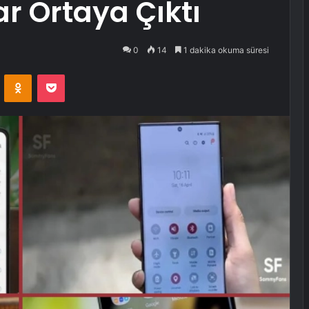
ar Ortaya Çıktı
0
14
1 dakika okuma süresi
VKontakte
Odnoklassniki
Pocket