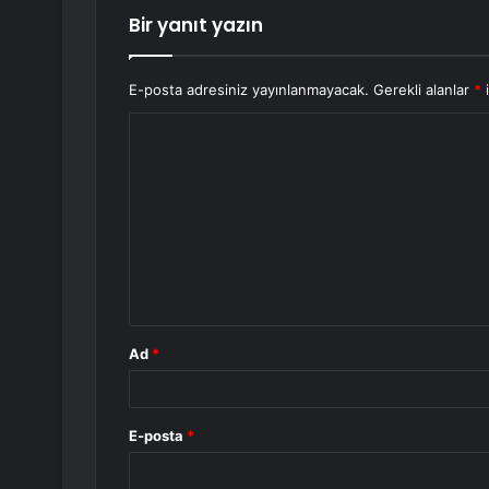
Bir yanıt yazın
E-posta adresiniz yayınlanmayacak.
Gerekli alanlar
*
i
Y
o
r
u
m
*
Ad
*
E-posta
*