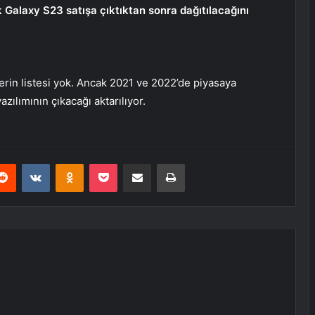
 Galaxy S23 satışa çıktıktan sonra dağıtılacağını
lerin listesi yok. Ancak 2021 ve 2022’de piyasaya
azılımının çıkacağı aktarılıyor.
erest
Reddit
VKontakte
Odnoklassniki
Pocket
E-Posta ile paylaş
Yazdır