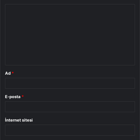
Y
o
r
u
m
*
Ad
*
E-posta
*
İnternet sitesi