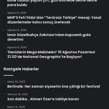
Evine tadilat yapan çift, gizli bölmede deste deste
para buldu
Ağustos 8, 2026
MHP’li Feti Yıldız’dan “Terörsüz Türkiye” mesajı: Yasal
düzenlemeler kalıcı sonuç üretecek
Ağustos 8, 2026
İzmir Güzelbahçe Zabıtası’ndan kapsamlı gıda
denetimi
Ağustos 8, 2026
‘Denizlerin Mega Makineleri’ 10 Ağustos Pazartesi
21.00’de National Geographic’te Başlıyor!
Rastgele Haberler
Şubat 20, 2023
Berlinale: Her zaman siyasetin öne çıktığı bir festival
Temmuz 16, 2025
Son dakika… Ahmet Özer’e tahliye kararı
Mayıs 15, 2026