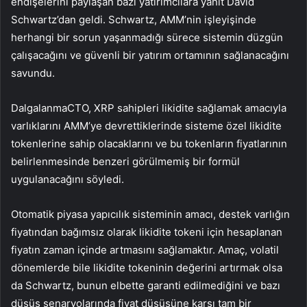
endişelerini paylaşan bazı yatırımcılara yanıt David
Schwartz’dan geldi. Schwartz, AMM’nin işleyişinde
herhangi bir sorun yaşanmadığı sürece sistemin düzgün
çalışacağını ve güvenli bir yatırım ortamının sağlanacağını
savundu.
Dalgalanma
CTO, XRP sahipleri likidite sağlamak amacıyla
varlıklarını AMM’ye devrettiklerinde sisteme özel likidite
tokenlerine sahip olacaklarını ve bu tokenların fiyatlarının
belirlenmesinde benzeri görülmemiş bir formül
uygulanacağını söyledi.
Otomatik piyasa yapıcılık sisteminin amacı, destek varlığın
fiyatından bağımsız olarak likidite tokeni için hesaplanan
fiyatın zaman içinde artmasını sağlamaktır. Amaç, volatil
dönemlerde bile likidite tokeninin değerini artırmak olsa
da Schwartz, bunun elbette garanti edilmediğini ve bazı
düşüş senaryolarında fiyat düşüşüne karşı tam bir