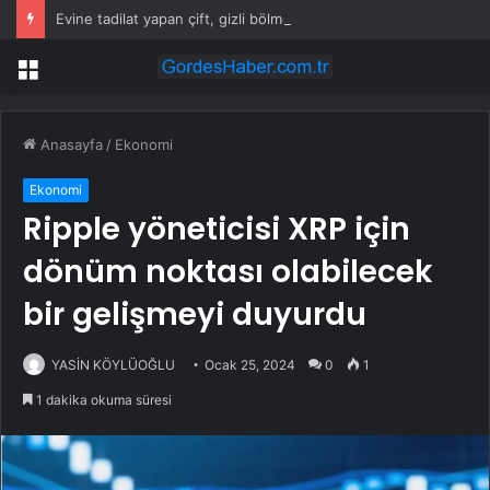
Evine tadilat yapan çift, gizli bölmede deste deste para buldu
Menü
Anasayfa
/
Ekonomi
Ekonomi
Ripple yöneticisi XRP için
dönüm noktası olabilecek
bir gelişmeyi duyurdu
YASİN KÖYLÜOĞLU
Ocak 25, 2024
0
1
1 dakika okuma süresi