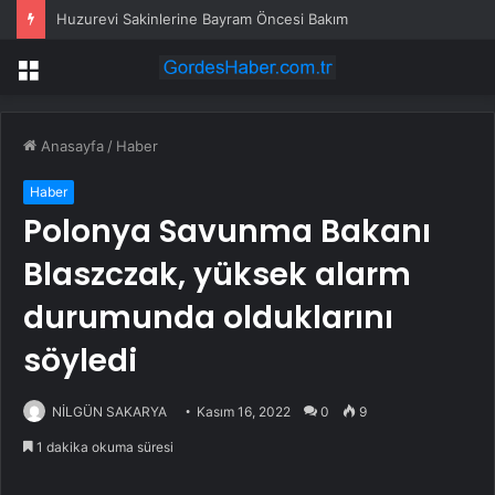
Huzurevi Sakinlerine Bayram Öncesi Bakım
Menü
Anasayfa
/
Haber
Haber
Polonya Savunma Bakanı
Blaszczak, yüksek alarm
durumunda olduklarını
söyledi
NİLGÜN SAKARYA
Kasım 16, 2022
0
9
1 dakika okuma süresi