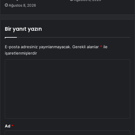
Ağustos 8, 2026
Bir yanıt yazın
E-posta adresiniz yayınlanmayacak.
Gerekli alanlar
*
ile
işaretlenmişlerdir
Y
o
r
u
m
*
Ad
*