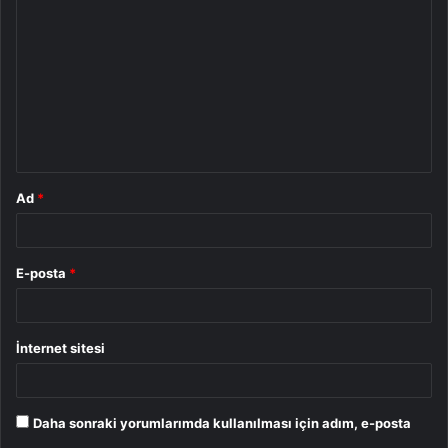
o
r
u
m
*
Ad
*
E-posta
*
İnternet sitesi
Daha sonraki yorumlarımda kullanılması için adım, e-posta