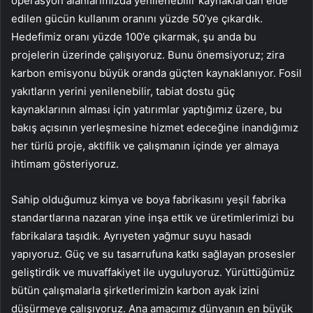
operasyon alanlarımızda yenilenebilir kaynaklardan elde
edilen gücün kullanım oranını yüzde 50’ye çıkardık.
Hedefimiz oranı yüzde 100’e çıkarmak, şu anda bu
projelerin üzerinde çalışıyoruz. Bunu önemsiyoruz; zira
karbon emisyonu büyük oranda güçten kaynaklanıyor. Fosil
yakıtların yerini yenilenebilir, tabiat dostu güç
kaynaklarının alması için yatırımlar yaptığımız üzere, bu
bakış açısının yerleşmesine hizmet edeceğine inandığımız
her türlü proje, aktiflik ve çalışmanın içinde yer almaya
ihtimam gösteriyoruz.
Sahip olduğumuz kimya ve boya fabrikasını yeşil fabrika
standartlarına nazaran yine inşa ettik ve üretimlerimizi bu
fabrikalara taşıdık. Ayrıyeten yağmur suyu hasadı
yapıyoruz. Güç ve su tasarrufuna katkı sağlayan prosesler
geliştirdik ve muvaffakiyet ile uyguluyoruz. Yürüttüğümüz
bütün çalışmalarla şirketlerimizin karbon ayak izini
düşürmeye çalışıyoruz. Ana amacımız dünyanın en büyük