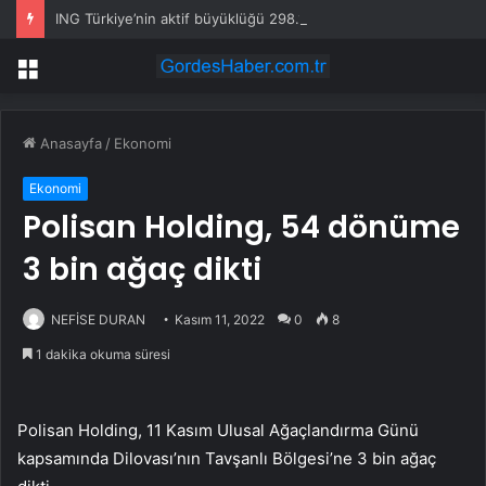
ING Türkiye’nin aktif büyüklüğü 298.1 milyar TL’ye ulaştı
Menü
Anasayfa
/
Ekonomi
Ekonomi
Polisan Holding, 54 dönüme
3 bin ağaç dikti
NEFİSE DURAN
Kasım 11, 2022
0
8
1 dakika okuma süresi
Polisan Holding, 11 Kasım Ulusal Ağaçlandırma Günü
kapsamında Dilovası’nın Tavşanlı Bölgesi’ne 3 bin ağaç