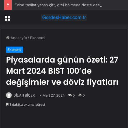
Evine tadilat yapan çift, gizli bölmede deste deste para buldu
Menü
Anasayfa
/
Ekonomi
Ekonomi
Piyasalarda günün özeti: 27
Mart 2024 BIST 100’de
değişimler ve döviz fiyatları
DİLAN BİÇER
Mart 27, 2024
0
0
1 dakika okuma süresi