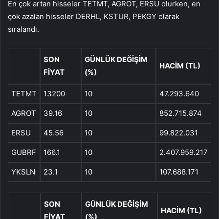
En çok artan hisseler TETMT, AGROT, ERSU olurken, en
çok azalan hisseler DERHL, KSTUR, PEKGY olarak
sıralandı.
SON
GÜNLÜK DEĞİŞİM
HACİM (TL)
FİYAT
(%)
TETMT
13200
10
47.293.640
AGROT
39.16
10
852.715.874
ERSU
45.56
10
99.822.031
GUBRF
166.1
10
2.407.959.217
YKSLN
23.1
10
107.688.171
SON
GÜNLÜK DEĞİŞİM
HACİM (TL)
FİYAT
(%)