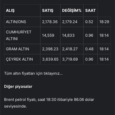
ALIŞ
SATIŞ
DEĞİŞİM%
SAAT
ALTIN/ONS
2,178.36
2,179.24
0.52
18:29
CUMHURİYET
14,559
14,833
0.96
18:14
ALTINI
GRAM ALTIN
2,398.23
2,418.27
0.48
18:14
ÇEYREK ALTIN
3,639.65
3,719.69
0.96
18:14
Tüm altın fiyatları için tıklayınız…
Diğer piyasalar
Brent petrol fiyatı, saat 18:30 itibariyle 86.06 dolar
seviyesinde.