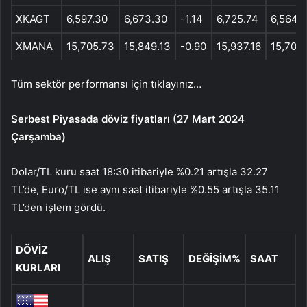
XKAGT
6,597.30
6,673.30
-1.14
6,725.74
6,564.
XMANA
15,705.73
15,849.13
-0.90
15,937.16
15,700
Tüm sektör performansı için tıklayınız…
Serbest Piyasada döviz fiyatları (27 Mart 2024
Çarşamba)
Dolar/TL kuru saat 18:30 itibariyle %0.21 artışla 32.27
TL’de, Euro/TL ise aynı saat itibariyle %0.55 artışla 35.11
TL’den işlem gördü.
DÖVİZ
ALIŞ
SATIŞ
DEĞİŞİM%
SAAT
KURLARI