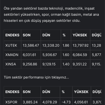
Öte yandan sektörel bazda teknoloji, madencilik, inşaat
sektörleri yükselirken, spor, orman kağit basim, metal ana
hisseleri en çok düşüş yaşayan sektörler oldu.
ENDEKS
SON
DÜN
%
YÜKSEK
DÜŞÜK
XUTEK
13,586.47
13,338.20
1.86
13,797.92
13,281.
XMADN
6,031.61
5,936.67
1.60
6,084.59
5,877.6
XINSA
9,256.86
9,129.15
1.40
9,351.22
9,115.4
Tüm sektör performansı için tıklayınız…
ENDEKS
SON
DÜN
%
YÜKSEK
DÜŞÜK
XSPOR
3,885.24
4,078.29
-4.73
4,056.61
3,870.