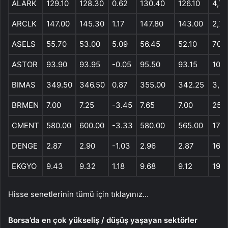
ALARK
129.10
128.30
0.62
130.40
126.10
4,7
ARCLK
147.00
145.30
1.17
147.80
143.00
2,76
ASELS
55.70
53.00
5.09
56.45
52.10
70,
ASTOR
93.90
93.95
-0.05
95.50
93.15
10,9
BIMAS
349.50
346.50
0.87
355.00
342.25
3,9
BRMEN
7.00
7.25
-3.45
7.65
7.00
250
CMENT
580.00
600.00
-3.33
580.00
565.00
17,2
DENGE
2.87
2.90
-1.03
2.96
2.87
16,1
EKGYO
9.43
9.32
1.18
9.68
9.12
197,
Hisse senetlerinin tümü için tıklayınız…
Borsa’da en çok yükseliş / düşüş yaşayan sektörler