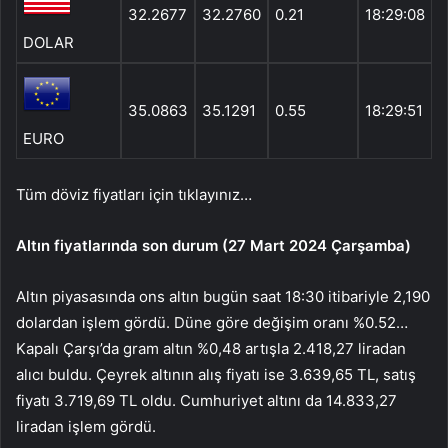
32.2677
32.2760
0.21
18:29:08
DOLAR
35.0863
35.1291
0.55
18:29:51
EURO
Tüm döviz fiyatları için tıklayınız…
Altın fiyatlarında son durum (27 Mart 2024 Çarşamba)
Altın piyasasında ons altın bugün saat 18:30 itibariyle 2,190
dolardan işlem gördü. Düne göre değişim oranı %0.52…
Kapalı Çarşı’da gram altın %0,48 artışla 2.418,27 liradan
alıcı buldu. Çeyrek altının alış fiyatı ise 3.639,65 TL, satış
fiyatı 3.719,69 TL oldu. Cumhuriyet altını da 14.833,27
liradan işlem gördü.