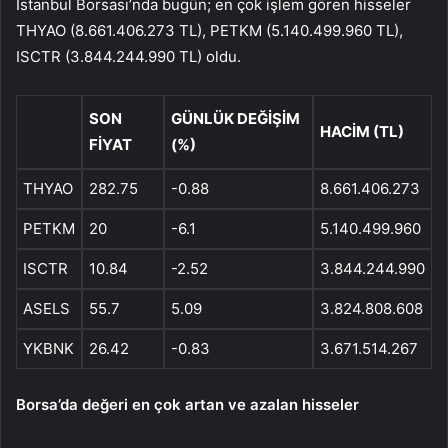
İstanbul Borsası’nda bugün; en çok işlem gören hisseler
THYAO (8.661.406.273 TL), PETKM (5.140.499.960 TL),
ISCTR (3.844.244.990 TL) oldu.
SON
GÜNLÜK DEĞİŞİM
HACİM (TL)
FİYAT
(%)
THYAO
282.75
-0.88
8.661.406.273
PETKM
20
-6.1
5.140.499.960
ISCTR
10.84
-2.52
3.844.244.990
ASELS
55.7
5.09
3.824.808.608
YKBNK
26.42
-0.83
3.671.514.267
Borsa’da değeri en çok artan ve azalan hisseler