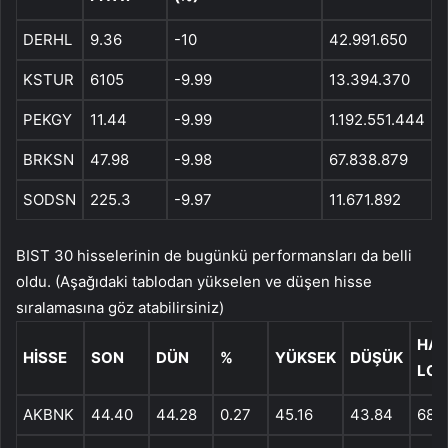
DERHL
9.36
-10
42.991.650
KSTUR
6105
-9.99
13.394.370
PEKGY
11.44
-9.99
1.192.551.444
BRKSN
47.98
-9.98
67.838.879
SODSN
225.3
-9.97
11.671.892
BIST 30 hisselerinin de bugünkü performansları da belli
oldu. (Aşağıdaki tablodan yükselen ve düşen hisse
sıralamasına göz atabilirsiniz)
HAC
HISSE
SON
DÜN
%
YÜKSEK
DÜŞÜK
LOT
AKBNK
44.40
44.28
0.27
45.16
43.84
68,