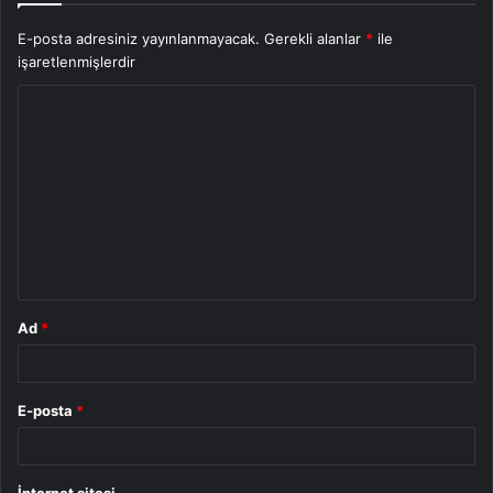
E-posta adresiniz yayınlanmayacak.
Gerekli alanlar
*
ile
işaretlenmişlerdir
Y
o
r
u
m
*
Ad
*
E-posta
*
İnternet sitesi