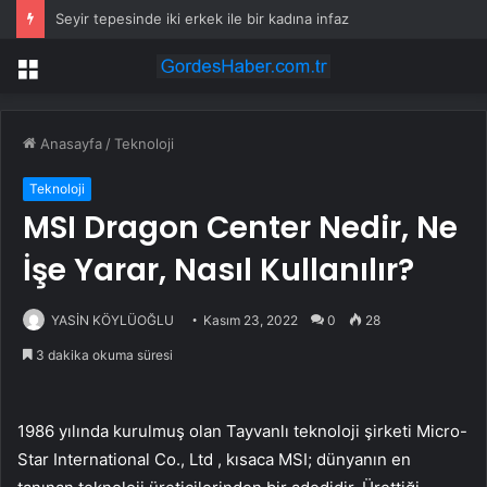
Seyir tepesinde iki erkek ile bir kadına infaz
Menü
Anasayfa
/
Teknoloji
Teknoloji
MSI Dragon Center Nedir, Ne
İşe Yarar, Nasıl Kullanılır?
YASİN KÖYLÜOĞLU
Kasım 23, 2022
0
28
3 dakika okuma süresi
1986 yılında kurulmuş olan Tayvanlı teknoloji şirketi Micro-
Star International Co., Ltd , kısaca MSI; dünyanın en