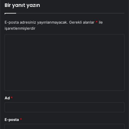
Bir yanıt yazın
E-posta adresiniz yayınlanmayacak.
Gerekli alanlar
*
ile
işaretlenmişlerdir
Y
o
r
u
m
*
Ad
*
E-posta
*