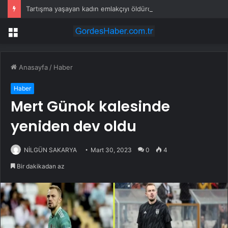
Tartışma yaşayan kadın emlakçıyı öldürdü
Menü
Anasayfa
/
Haber
Haber
Mert Günok kalesinde
yeniden dev oldu
NİLGÜN SAKARYA
Mart 30, 2023
0
4
Bir dakikadan az