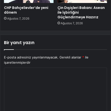
CHP Bahçelievler’de yeni
Çin Dışişleri Bakanı: Asean
dönem
ile İşbirliğini
Güçlendirmeye Hazırız
Ağustos 7, 2026
Ağustos 7, 2026
Bir yanıt yazın
E-posta adresiniz yayınlanmayacak.
Gerekli alanlar
*
ile
işaretlenmişlerdir
Y
o
r
u
m
*