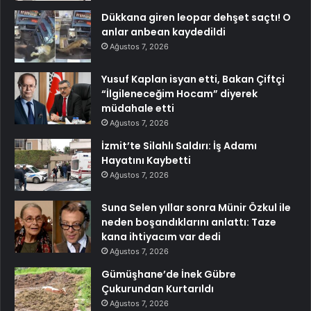
Dükkana giren leopar dehşet saçtı! O
anlar anbean kaydedildi
Ağustos 7, 2026
Yusuf Kaplan isyan etti, Bakan Çiftçi
“İlgileneceğim Hocam” diyerek
müdahale etti
Ağustos 7, 2026
İzmit’te Silahlı Saldırı: İş Adamı
Hayatını Kaybetti
Ağustos 7, 2026
Suna Selen yıllar sonra Münir Özkul ile
neden boşandıklarını anlattı: Taze
kana ihtiyacım var dedi
Ağustos 7, 2026
Gümüşhane’de İnek Gübre
Çukurundan Kurtarıldı
Ağustos 7, 2026