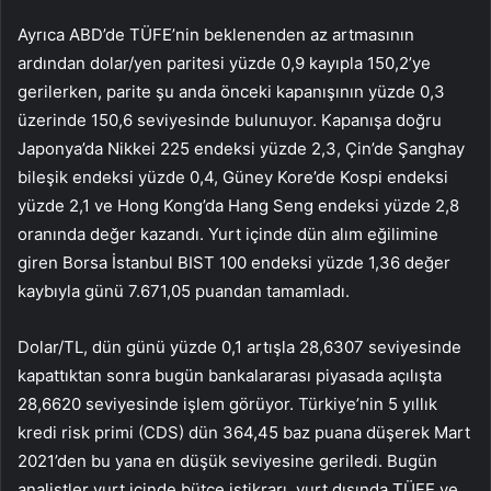
Ayrıca ABD’de TÜFE’nin beklenenden az artmasının
ardından dolar/yen paritesi yüzde 0,9 kayıpla 150,2’ye
gerilerken, parite şu anda önceki kapanışının yüzde 0,3
üzerinde 150,6 seviyesinde bulunuyor. Kapanışa doğru
Japonya’da Nikkei 225 endeksi yüzde 2,3, Çin’de Şanghay
bileşik endeksi yüzde 0,4, Güney Kore’de Kospi endeksi
yüzde 2,1 ve Hong Kong’da Hang Seng endeksi yüzde 2,8
oranında değer kazandı. Yurt içinde dün alım eğilimine
giren Borsa İstanbul BIST 100 endeksi yüzde 1,36 değer
kaybıyla günü 7.671,05 puandan tamamladı.
Dolar/TL, dün günü yüzde 0,1 artışla 28,6307 seviyesinde
kapattıktan sonra bugün bankalararası piyasada açılışta
28,6620 seviyesinde işlem görüyor. Türkiye’nin 5 yıllık
kredi risk primi (CDS) dün 364,45 baz puana düşerek Mart
2021’den bu yana en düşük seviyesine geriledi. Bugün
analistler yurt içinde bütçe istikrarı, yurt dışında TÜFE ve