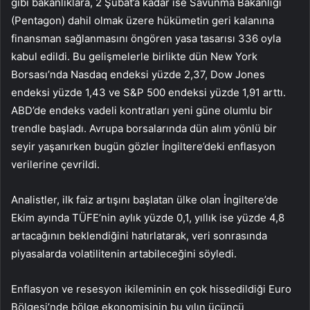
gibi bakanlıklara, 2 Şubat’a kadar ise Savunma Bakanlığı
(Pentagon) dahil olmak üzere hükümetin geri kalanına
finansman sağlanmasını öngören yasa tasarısı 336 oyla
kabul edildi. Bu gelişmelerle birlikte dün New York
Borsası’nda Nasdaq endeksi yüzde 2,37, Dow Jones
endeksi yüzde 1,43 ve S&P 500 endeksi yüzde 1,91 arttı.
ABD’de endeks vadeli kontratları yeni güne olumlu bir
trendle başladı. Avrupa borsalarında dün alım yönlü bir
seyir yaşanırken bugün gözler İngiltere’deki enflasyon
verilerine çevrildi.
Analistler, ilk faiz artışını başlatan ülke olan İngiltere’de
Ekim ayında TÜFE’nin aylık yüzde 0,1, yıllık ise yüzde 4,8
artacağının beklendiğini hatırlatarak, veri sonrasında
piyasalarda volatilitenin artabileceğini söyledi.
Enflasyon ve resesyon ikileminin en çok hissedildiği Euro
Bölgesi’nde bölge ekonomisinin bu yılın üçüncü