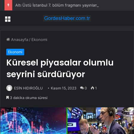
Altı Üstü İstanbul 7. bölüm fragmanı yayınlandı mı?
Menü
Anasayfa
/
Ekonomi
Ekonomi
Küresel piyasalar olumlu
seyrini sürdürüyor
ESİN HIDIROĞLU
Kasım 15, 2023
0
1
3 dakika okuma süresi