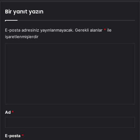
Bir yanıt yazın
E-posta adresiniz yayınlanmayacak.
Gerekli alanlar
*
ile
işaretlenmişlerdir
Y
o
r
u
m
*
Ad
*
E-posta
*