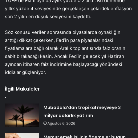
TÜFE de Ekim ayında aylık yüzde 0,2 arttı. Bu dönemde
yıllık yüzde 4 seviyesinde gerçekleşen çekirdek enflasyon
son 2 yılın en düşük seviyesini kaydetti.
Söz konusu veriler sonrasında piyasalarda oynaklığın
arttığı dikkat çekerken, Fed’in para piyasalarındaki
fiyatlamalara bağlı olarak Aralık toplantısında faiz oranını
sabit bırakacağı kesin. Ancak Fed’in gelecek yıl Haziran
ayından itibaren faiz indirimine başlayacağı yönündeki
iddialar güçleniyor.
İlgili Makaleler
Mubadala’dan tropikal meyveye 3
milyar dolarlık yatırım
Ağustos 6, 2026
Memur emeklisi için ödemeler bugün