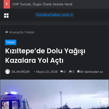
CHP Tunceli, Özgür Özel’e Destek Verdi
Menü
Anasayfa
/
Haber
Haber
Kızıltepe’de Dolu Yağışı
Kazalara Yol Açtı
DİLAN BİÇER
Mayıs 23, 2026
0
0
Bir dakikadan az