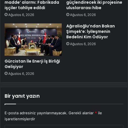
madde’ alarmı: Fabrikada
güçlendirecek iki projesine
işçiler tahliye edildi
uluslararası hibe
Ağustos 6, 2026
Ağustos 6, 2026
Ağıralioğlu’ndan Bakan
Şimşek’e: İyileşmenin
Bedelini Kim Ödüyor
Ağustos 6, 2026
Gürcistan İle Enerji İş Birliği
Gelişiyor
Ağustos 6, 2026
Bir yanıt yazın
E-posta adresiniz yayınlanmayacak.
Gerekli alanlar
*
ile
işaretlenmişlerdir