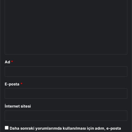
Y
o
r
u
m
*
Ad
*
E-posta
*
İnternet sitesi
Daha sonraki yorumlarımda kullanılması için adım, e-posta