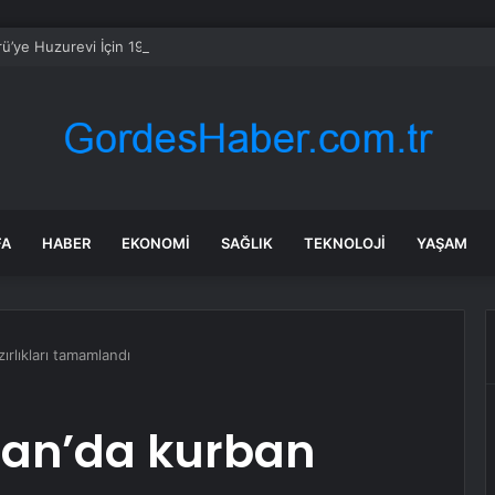
ü’ye Huzurevi İçin 192 Milyon Lira
FA
HABER
EKONOMI
SAĞLIK
TEKNOLOJI
YAŞAM
ırlıkları tamamlandı
nan’da kurban