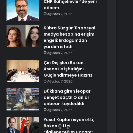
CHP Bahçelievler’de yeni
dönem
Ağustos 7, 2026
Kübra Süzgün’ün sosyal
medya hesabına erişim
engeli: Erdoğan’dan
yardım istedi
Ağustos 7, 2026
Çin Dışişleri Bakanı:
Asean ile İşbirliğini
Güçlendirmeye Hazırız
Ağustos 7, 2026
Dükkana giren leopar
dehşet saçtı! O anlar
anbean kaydedildi
Ağustos 7, 2026
Yusuf Kaplan isyan etti,
Bakan Çiftçi
“İlgileneceğim Hocam”