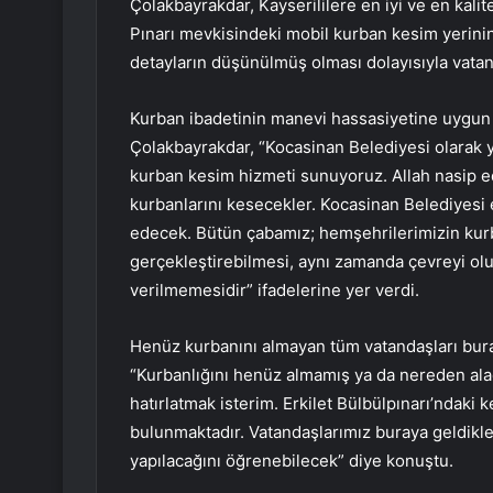
Çolakbayrakdar, Kayserililere en iyi ve en kalit
Pınarı mevkisindeki mobil kurban kesim yerinin 
detayların düşünülmüş olması dolayısıyla vat
Kurban ibadetinin manevi hassasiyetine uygun
Çolakbayrakdar, “Kocasinan Belediyesi olarak y
kurban kesim hizmeti sunuyoruz. Allah nasip e
kurbanlarını kesecekler. Kocasinan Belediyesi ek
edecek. Bütün çabamız; hemşehrilerimizin kurba
gerçekleştirebilmesi, aynı zamanda çevreyi o
verilmemesidir” ifadelerine yer verdi.
Henüz kurbanını almayan tüm vatandaşları bur
“Kurbanlığını henüz almamış ya da nereden ala
hatırlatmak isterim. Erkilet Bülbülpınarı’ndak
bulunmaktadır. Vatandaşlarımız buraya geldikle
yapılacağını öğrenebilecek” diye konuştu.