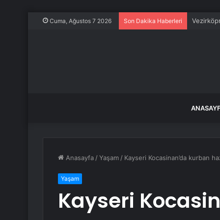
Vezirköpr
Cuma, Ağustos 7 2026
Son Dakika Haberleri
ANASAY
Anasayfa
/
Yaşam
/
Kayseri Kocasinan’da kurban haz
Yaşam
Kayseri Kocasi