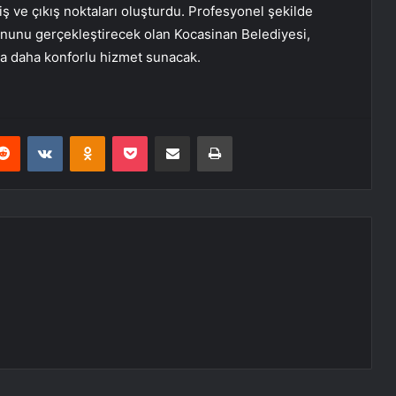
iş ve çıkış noktaları oluşturdu. Profesyonel şekilde
onunu gerçekleştirecek olan Kocasinan Belediyesi,
ara daha konforlu hizmet sunacak.
erest
Reddit
VKontakte
Odnoklassniki
Pocket
E-Posta ile paylaş
Yazdır