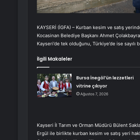
KAYSERİ (İGFA) – Kurban kesim ve satış yerinde
Kocasinan Belediye Başkanı Ahmet Çolakbayrak
Kayseri’de tek olduğunu, Türkiye’de ise sayılı 
İlgili Makaleler
Bursa İnegöl’ün lezzetleri
vitrine çıkıyor
Ağustos 7, 2026
Kayseri İl Tarım ve Orman Müdürü Bülent Sakl
Ergül ile birlikte kurban kesim ve satış yeri h