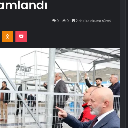
mamlandı
0
0
2 dakika okuma süresi
VKontakte
Odnoklassniki
Pocket