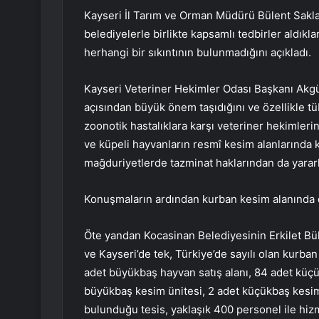
Kayseri İl Tarım ve Orman Müdürü Bülent Sakla
belediyelerle birlikte kapsamlı tedbirler aldıkl
herhangi bir sıkıntının bulunmadığını açıkladı.
Kayseri Veteriner Hekimler Odası Başkanı Akgün
açısından büyük önem taşıdığını ve özellikle t
zoonotik hastalıklara karşı veteriner hekimlerin 
ve küpeli hayvanların resmî kesim alanlarında 
mağduriyetlerde tazminat haklarından da yararla
Konuşmaların ardından kurban kesim alanında d
Öte yandan Kocasinan Belediyesinin Erkilet Bü
ve Kayseri’de tek, Türkiye’de sayılı olan kurban
adet büyükbaş hayvan satış alanı, 84 adet küçük
büyükbaş kesim ünitesi, 2 adet küçükbaş kesim
bulunduğu tesis, yaklaşık 400 personel ile hizm