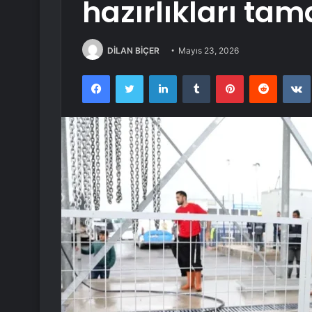
hazırlıkları ta
DİLAN BİÇER
Mayıs 23, 2026
Facebook
Twitter
LinkedIn
Tumblr
Pinterest
Reddit