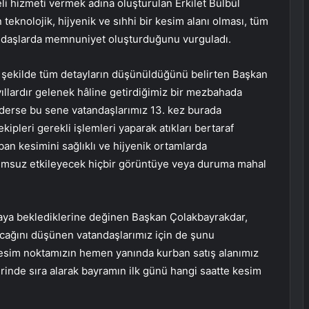
eli hizmeti vermek adına oluşturulan Erkilet Bülbül
teknolojik, hijyenik ve sıhhi bir kesim alanı olması, tüm
andaşlarda memnuniyet oluşturduğunu vurguladı.
 şekilde tüm detayların düşünüldüğünü belirten Başkan
ıllardır gelenek hâline getirdiğimiz bir mezbahada
derse bu sene vatandaşlarımız 13. kez burada
ipleri gerekli işlemleri yaparak atıkları bertaraf
n kesimini sağlıklı ve hijyenik ortamlarda
lumsuz etkileyecek hiçbir görüntüye veya duruma mahal
aya beklediklerine değinen Başkan Çolakbayrakdar,
cağını düşünen vatandaşlarımız için de şunu
i kesim noktamızın hemen yanında kurban satış alanımız
rinde sıra alarak bayramın ilk günü hangi saatte kesim