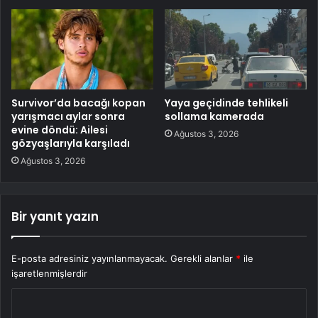
Survivor’da bacağı kopan
Yaya geçidinde tehlikeli
yarışmacı aylar sonra
sollama kamerada
evine döndü: Ailesi
Ağustos 3, 2026
gözyaşlarıyla karşıladı
Ağustos 3, 2026
Bir yanıt yazın
E-posta adresiniz yayınlanmayacak.
Gerekli alanlar
*
ile
işaretlenmişlerdir
Y