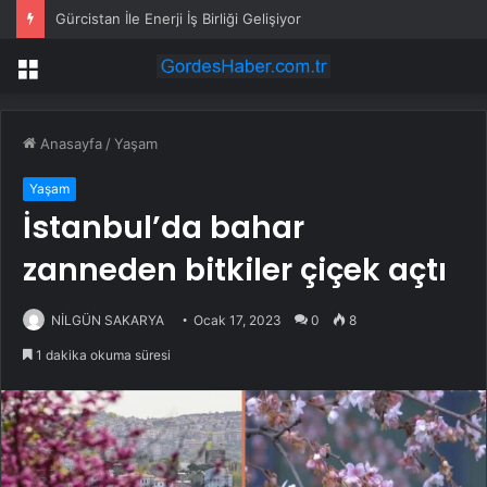
Gürcistan İle Enerji İş Birliği Gelişiyor
Menü
Anasayfa
/
Yaşam
Yaşam
İstanbul’da bahar
zanneden bitkiler çiçek açtı
NİLGÜN SAKARYA
Ocak 17, 2023
0
8
1 dakika okuma süresi