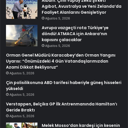
Albüm: Çinli Yapay Zeka Şirketi
Agıbot, Avustralya ve Yeni Zelanda’da
Faaliyet Alanlarını Genişletiyor
Ağustos 5, 2026
Avrupa vazgeçti rota Türkiye’ye
döndü! ATMACA için Ankara’nın
kapısını çalacaklar
Ağustos 5, 2026
Orman Genel Müdürü Karacabey’den Orman Yangını
Uyarısı: “Önümüzdeki 4 Gün Vatandaşlarımızdan
Azami Dikkat Bekliyoruz”
Ağustos 5, 2026
Çin polisilikonuna ABD tarifesi haberiyle güneş hisseleri
yükseldi
Ağustos 5, 2026
Verstappen, Belçika GP İlk Antrenmanında Hamilton’ı
Geride Bıraktı
Ağustos 5, 2026
Melek Mosso’dan kardeşi için kesenin