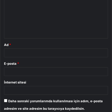
o
r
u
m
*
Ad
*
E-posta
*
İnternet sitesi
Daha sonraki yorumlarımda kullanılması için adım, e-posta
adresim ve site adresim bu tarayıcıya kaydedilsin.