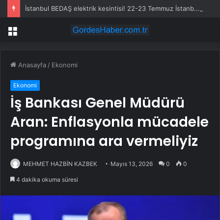
İstanbul BEDAŞ elektrik kesintisi! 22-23 Temmuz İstanbul’da elektrik kesintisi ne zaman bitecek, elektrikler ne zaman gelecek?
Menü
Anasayfa
/
Ekonomi
Ekonomi
İş Bankası Genel Müdürü
Aran: Enflasyonla mücadele
programına ara vermeliyiz
MEHMET HAZBİN KAZBEK
Mayıs 13, 2026
0
0
4 dakika okuma süresi