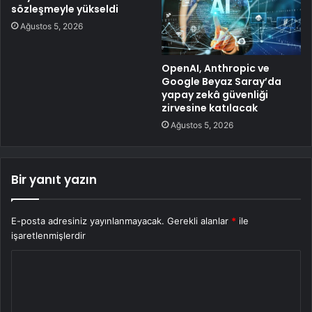
sözleşmeyle yükseldi
Ağustos 5, 2026
OpenAI, Anthropic ve
Google Beyaz Saray’da
yapay zekâ güvenliği
zirvesine katılacak
Ağustos 5, 2026
Bir yanıt yazın
E-posta adresiniz yayınlanmayacak.
Gerekli alanlar
*
ile
işaretlenmişlerdir
Y
o
r