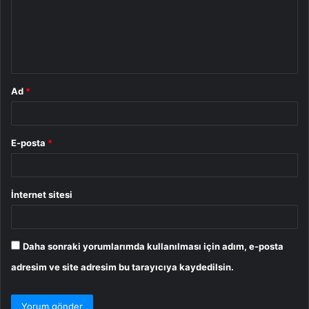
u
m
*
Ad
*
E-posta
*
İnternet sitesi
Daha sonraki yorumlarımda kullanılması için adım, e-posta
adresim ve site adresim bu tarayıcıya kaydedilsin.