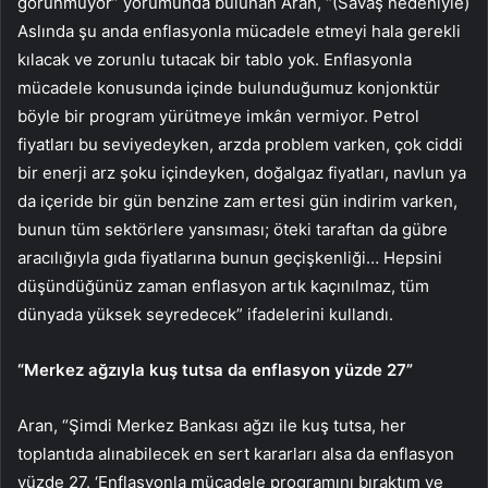
görünmüyor” yorumunda bulunan Aran, “(Savaş nedeniyle)
Aslında şu anda enflasyonla mücadele etmeyi hala gerekli
kılacak ve zorunlu tutacak bir tablo yok. Enflasyonla
mücadele konusunda içinde bulunduğumuz konjonktür
böyle bir program yürütmeye imkân vermiyor. Petrol
fiyatları bu seviyedeyken, arzda problem varken, çok ciddi
bir enerji arz şoku içindeyken, doğalgaz fiyatları, navlun ya
da içeride bir gün benzine zam ertesi gün indirim varken,
bunun tüm sektörlere yansıması; öteki taraftan da gübre
aracılığıyla gıda fiyatlarına bunun geçişkenliği… Hepsini
düşündüğünüz zaman enflasyon artık kaçınılmaz, tüm
dünyada yüksek seyredecek” ifadelerini kullandı.
“Merkez ağzıyla kuş tutsa da enflasyon yüzde 27”
Aran, “Şimdi Merkez Bankası ağzı ile kuş tutsa, her
toplantıda alınabilecek en sert kararları alsa da enflasyon
yüzde 27. ‘Enflasyonla mücadele programını bıraktım ve