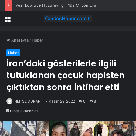
Vezirköprü’ye Huzurevi İçin 192 Milyon Lira
Menü
Anasayfa
/
Haber
Haber
İran’daki gösterilerle ilgili
tutuklanan çocuk hapisten
çıktıktan sonra intihar etti
NEFİSE DURAN
Kasım 29, 2022
0
8
Bir dakikadan az