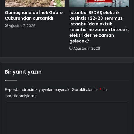
Gümüşhane’de İnek Gübre
İstanbul BEDAŞ elektrik
Çukurundan Kurtarıldı
kesintisi! 22-23 Temmuz
İstanbul’da elektrik
Ağustos 7, 2026
kesintisi ne zaman bitecek,
elektrikler ne zaman
gelecek?
Ağustos 7, 2026
Bir yanıt yazın
E-posta adresiniz yayınlanmayacak.
Gerekli alanlar
*
ile
işaretlenmişlerdir
Y
o
r
u