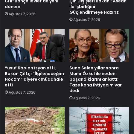
CHP Bahçelievler’de yeni
Çin Dışişleri Bakanı: Asean
dönem
ile İşbirliğini
Güçlendirmeye Hazırız
Ağustos 7, 2026
Ağustos 7, 2026
Yusuf Kaplan isyan etti,
Suna Selen yıllar sonra
Bakan Çiftçi “İlgileneceğim
Münir Özkul ile neden
Hocam” diyerek müdahale
boşandıklarını anlattı:
etti
Taze kana ihtiyacım var
dedi
Ağustos 7, 2026
Ağustos 7, 2026