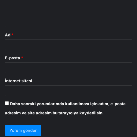
m
*
Ad
*
E-posta
*
İnternet sitesi
Daha sonraki yorumlarımda kullanılması için adım, e-posta
adresim ve site adresim bu tarayıcıya kaydedilsin.