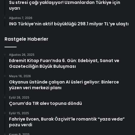
Su stresi çağı yaklaşıyor! Uzmanlardan Türkiye için
uyarı
Ağustos 7, 2026
ING Türkiye’nin aktif büyüklüğü 298.1 milyar TL’ye ulaştı
Rastgele Haberler
Ağustos 26, 2025
Edremit Kitap Fuarı’nda 6. Gün: Edebiyat, Sanat ve
Gazeteciliğin Büyük Buluşması
Mayıs 16, 2026
Okyanus üstünde çalışan AI üsleri geliyor: Binlerce
yüzen veri merkezi planı
Eylül 28, 2025
Çorum’da TIR alev topuna döndü
Eylül 15, 2025
Fahriye Evcen, Burak Özçivit’le romantik “yaza veda”
pozu verdi
Kasım 9, 2025