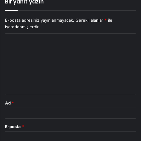
Bir yanıt yazın
E-posta adresiniz yayınlanmayacak.
Gerekli alanlar
*
ile
işaretlenmişlerdir
Y
o
r
u
m
*
Ad
*
E-posta
*