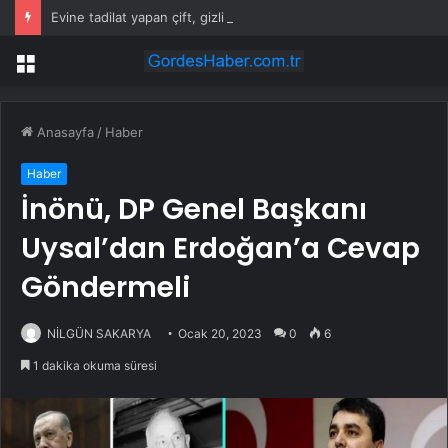
Evine tadilat yapan çift, gizli bölmede deste deste para buldu
Menü
Anasayfa
/
Haber
Haber
İnönü, DP Genel Başkanı
Uysal’dan Erdoğan’a Cevap
Göndermeli
NİLGÜN SAKARYA
Ocak 20, 2023
0
6
1 dakika okuma süresi