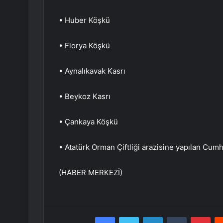
• Huber Köşkü
• Florya Köşkü
• Aynalıkavak Kasrı
• Beykoz Kasrı
• Çankaya Köşkü
• Atatürk Orman Çiftliği arazisine yapılan Cum
(HABER MERKEZİ)
Facebook
Twitter
LinkedIn
Tumblr
Pint