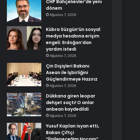
CHP Bahçelievler’de yeni
dönem
Ağustos 7, 2026
Kübra Süzgün’ün sosyal
medya hesabına erişim
engeli: Erdoğan’dan
yardım istedi
Ağustos 7, 2026
Çin Dışişleri Bakanı:
Asean ile İşbirliğini
Güçlendirmeye Hazırız
Ağustos 7, 2026
Dükkana giren leopar
dehşet saçtı! O anlar
anbean kaydedildi
Ağustos 7, 2026
Yusuf Kaplan isyan etti,
Bakan Çiftçi
“İlgileneceğim Hocam”