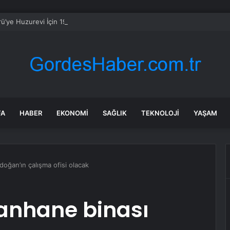
ü’ye Huzurevi İçin 192 Milyon Lira
FA
HABER
EKONOMI
SAĞLIK
TEKNOLOJI
YAŞAM
doğan’ın çalışma ofisi olacak
ivanhane binası