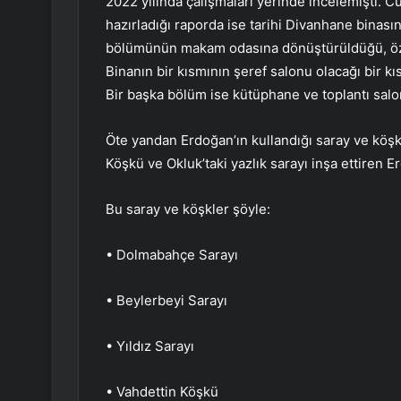
2022 yılında çalışmaları yerinde incelemişti. Cu
hazırladığı raporda ise tarihi Divanhane binasın
bölümünün makam odasına dönüştürüldüğü, özel 
Binanın bir kısmının şeref salonu olacağı bir kı
Bir başka bölüm ise kütüphane ve toplantı sal
Öte yandan Erdoğan’ın kullandığı saray ve köşkl
Köşkü ve Okluk’taki yazlık sarayı inşa ettiren E
Bu saray ve köşkler şöyle:
• Dolmabahçe Sarayı
• Beylerbeyi Sarayı
• Yıldız Sarayı
• Vahdettin Köşkü