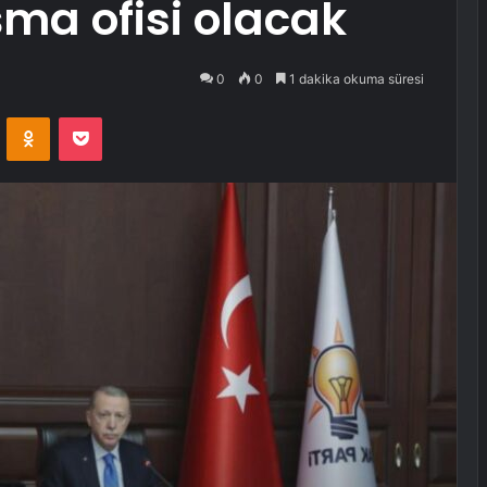
şma ofisi olacak
0
0
1 dakika okuma süresi
VKontakte
Odnoklassniki
Pocket