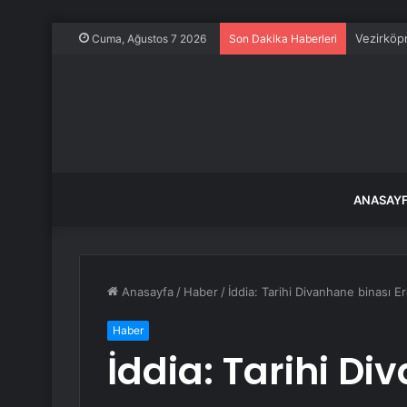
Vezirköpr
Cuma, Ağustos 7 2026
Son Dakika Haberleri
ANASAY
Anasayfa
/
Haber
/
İddia: Tarihi Divanhane binası Er
Haber
İddia: Tarihi D