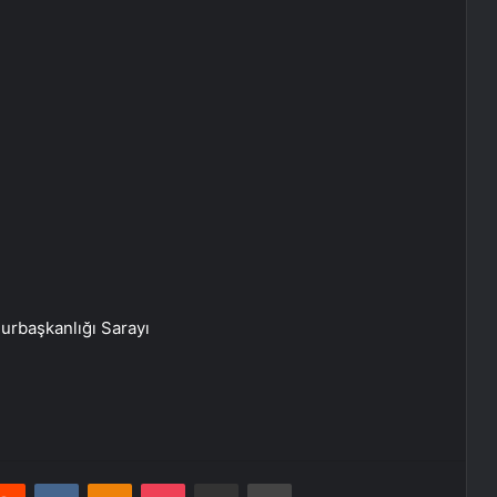
hurbaşkanlığı Sarayı
erest
Reddit
VKontakte
Odnoklassniki
Pocket
E-Posta ile paylaş
Yazdır