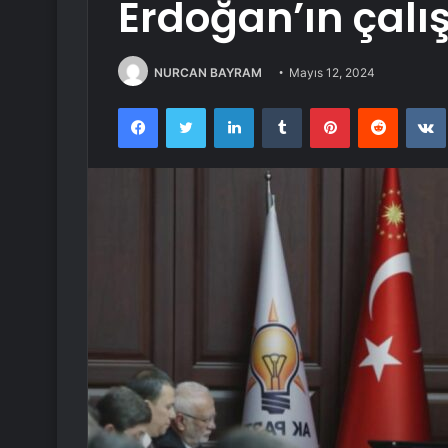
Erdoğan’ın çalı
NURCAN BAYRAM
Mayıs 12, 2024
Facebook
Twitter
LinkedIn
Tumblr
Pinterest
Reddit