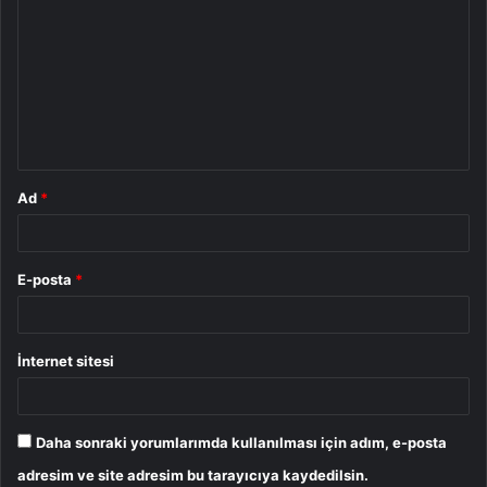
o
r
u
m
*
Ad
*
E-posta
*
İnternet sitesi
Daha sonraki yorumlarımda kullanılması için adım, e-posta
adresim ve site adresim bu tarayıcıya kaydedilsin.