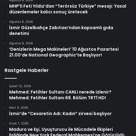
MHP’li Feti Yıldız’dan “Terörsüz Türkiye” mesajı: Yasal
düzenlemeler kalıcı sonuç üretecek
Ağustos 8, 2026
İzmir Güzelbahçe Zabıtası’ndan kapsamlı gıda
denetimi
Ağustos 8, 2026
‘Denizlerin Mega Makineleri’ 10 Ağustos Pazartesi
21.00’de National Geographic’te Başlıyor!
Rastgele Haberler
Şubat 12, 2026
Mehmed: Fetihler Sultanı CANLI nerede izlenir?
Mehmed: Fetihler Sultanı 69. Bölüm TRT1 HD!
Mart 9, 2026
İzmir’de “Cesaretin Adı: Kadın” zirvesi başlıyor
Ocak 7, 2026
Maduro ve Eşi, Uyuşturucu ile Mücadele Ekipleri
Eşliğinde New York Federal Mahkemesi’ne Götürüldü