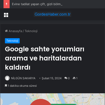
Evine tadilat yapan çift, gizli bölmede deste deste para buldu
Menü
Anasayfa
/
Teknoloji
Teknoloji
Google sahte yorumları
arama ve haritalardan
kaldırdı
NİLGÜN SAKARYA
Şubat 15, 2024
0
1
1 dakika okuma süresi