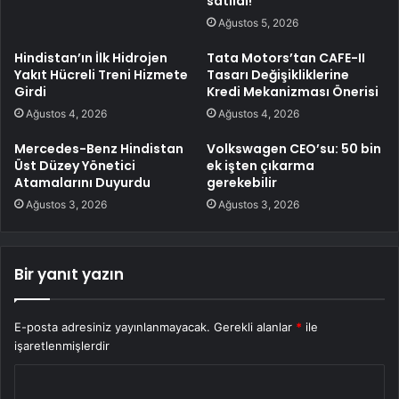
satıldı!
Ağustos 5, 2026
Hindistan’ın İlk Hidrojen
Tata Motors’tan CAFE-II
Yakıt Hücreli Treni Hizmete
Tasarı Değişikliklerine
Girdi
Kredi Mekanizması Önerisi
Ağustos 4, 2026
Ağustos 4, 2026
Mercedes-Benz Hindistan
Volkswagen CEO’su: 50 bin
Üst Düzey Yönetici
ek işten çıkarma
Atamalarını Duyurdu
gerekebilir
Ağustos 3, 2026
Ağustos 3, 2026
Bir yanıt yazın
E-posta adresiniz yayınlanmayacak.
Gerekli alanlar
*
ile
işaretlenmişlerdir
Y