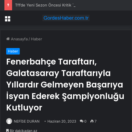
Tff’de Yeni Sezon Öncesi Kritik Toplantı
Menü
Anasayfa
/
Haber
Haber
Fenerbahçe Taraftarı,
Galatasaray Taraftarıyla
Yıllardır Gelmeyen Başarıya
İsyan Ederek Şampiyonluğu
Kutluyor
NEFİSE DURAN
Haziran 20, 2023
0
7
Bir dakikadan az