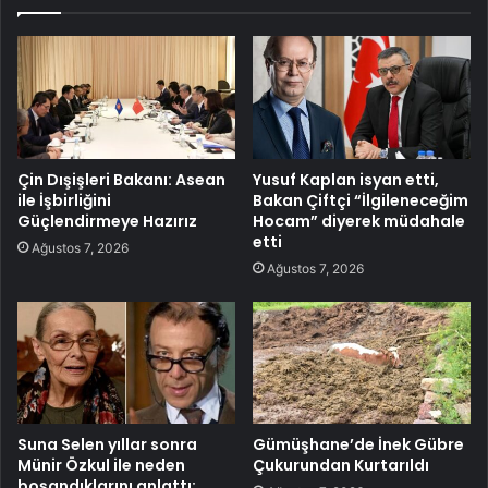
Çin Dışişleri Bakanı: Asean
Yusuf Kaplan isyan etti,
ile İşbirliğini
Bakan Çiftçi “İlgileneceğim
Güçlendirmeye Hazırız
Hocam” diyerek müdahale
etti
Ağustos 7, 2026
Ağustos 7, 2026
Suna Selen yıllar sonra
Gümüşhane’de İnek Gübre
Münir Özkul ile neden
Çukurundan Kurtarıldı
boşandıklarını anlattı: