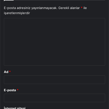
E-posta adresiniz yayınlanmayacak.
Gerekli alanlar
*
ile
işaretlenmişlerdir
Y
o
r
u
m
*
Ad
*
E-posta
*
İnternet sitesi