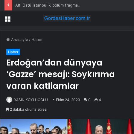
Altı Üstü İstanbul 7. bölüm fragmanı yayınlandı mı?
Menü
Anasayfa
/
Haber
Haber
Erdoğan’dan dünyaya
‘Gazze’ mesajı: Soykırıma
varan katliamlar
YASİN KÖYLÜOĞLU
Ekim 24, 2023
0
4
2 dakika okuma süresi