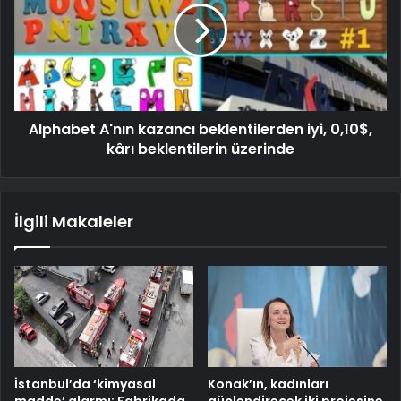
Alphabet A'nın kazancı beklentilerden iyi, 0,10$,
kârı beklentilerin üzerinde
İlgili Makaleler
İstanbul’da ‘kimyasal
Konak’ın, kadınları
madde’ alarmı: Fabrikada
güçlendirecek iki projesine