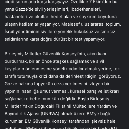
ciddi sorunlarla karşı karşıyayız. Özellikle 7 Ekim’den bu
yana Gazze’de sivil yerleşimleri, ibadethaneleri,
hastaneleri ve okulları hedef alan ve soykırım boyutuna
ulaşan katliamlar yaşanıyor. Maalesef uluslararası toplum,
İsrail yönetiminin sivillere yönelik hukuksuz ve sınırsız
saldırılarına karşı doğru dürüst bir test yapamıyor.
Birleşmiş Milletler Güvenlik Konseyi’nin, akan kanı
durdurmak, bir an önce ateşkes sağlamak ve sivil
kayıpların önlenmesine yönelik adımlar atmak yerine, tek
taraflı tutumuyla krizi daha da derinleştirdiğini görüyoruz.
Gazze halkına topyekûn ceza verilmesini izleyen bir
yapının insanlığa umut vermesi, küresel barış ve istikrarı
sağlaması elbette mümkün değildir. Başta Birleşmiş
Milletler Yakın Doğu’daki Filistinli Mültecilere Yardım ve
Bayındırlık Ajansı (UNRWA) olmak üzere BM’ye bağlı
kurumlar, BM Güvenlik Konseyi tarafından işlevsiz hale
getiriliyor. BM’nin itibarına en büyük zararı bir başka BM