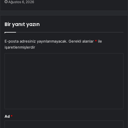
Ağustos 6, 2026
Bir yanıt yazın
E-posta adresiniz yayınlanmayacak.
Gerekli alanlar
*
ile
işaretlenmişlerdir
Y
o
r
u
m
*
Ad
*