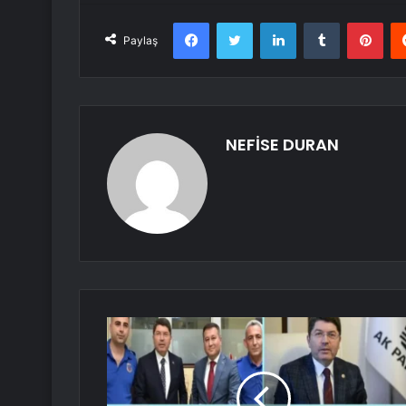
Facebook
Twitter
LinkedIn
Tumblr
Pint
Paylaş
NEFİSE DURAN