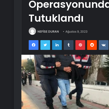
Operasyonunda
Tutuklandı
NEFİSE DURAN
Ağustos 9, 2023
Facebook
Twitter
LinkedIn
Tumblr
Pinterest
Reddit