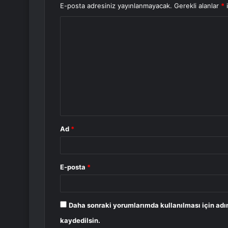
E-posta adresiniz yayınlanmayacak.
Gerekli alanlar
*
i
Y
o
r
u
m
*
Ad
*
E-posta
*
Daha sonraki yorumlarımda kullanılması için adı
kaydedilsin.