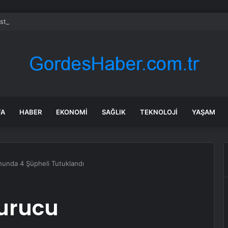
Üstü İstanbul 7. bölüm fragmanı yayınlandı mı?
FA
HABER
EKONOMI
SAĞLIK
TEKNOLOJI
YAŞAM
nunda 4 Şüpheli Tutuklandı
turucu