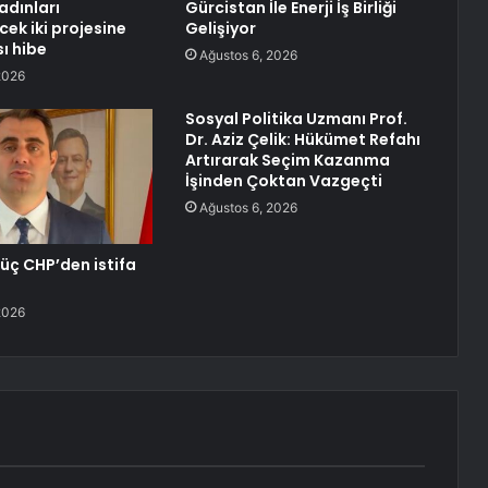
adınları
Gürcistan İle Enerji İş Birliği
ek iki projesine
Gelişiyor
ı hibe
Ağustos 6, 2026
2026
Sosyal Politika Uzmanı Prof.
Dr. Aziz Çelik: Hükümet Refahı
Artırarak Seçim Kazanma
İşinden Çoktan Vazgeçti
Ağustos 6, 2026
ç CHP’den istifa
2026