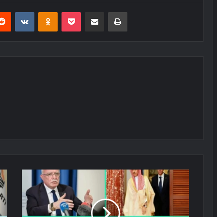
erest
Reddit
VKontakte
Odnoklassniki
Pocket
E-Posta ile paylaş
Yazdır