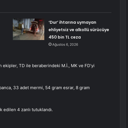
‘Dur’ ihtarına uymayan
ehliyetsiz ve alkollü sürücüye
450 bin TL ceza
Ağustos 6, 2026
kipler, TD ile beraberindeki M.İ., MK ve FD’yi
abanca, 33 adet mermi, 54 gram esrar, 8 gram
 edilen 4 zanlı tutuklandı.