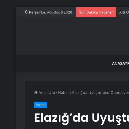
Altı 
Perşembe, Ağustos 6 2026
Son Dakika Haberleri
ANASAY
Anasayfa
/
Haber
/
Elazığ’da Uyuşturucu Operasyo
Haber
Elazığ’da Uyuş