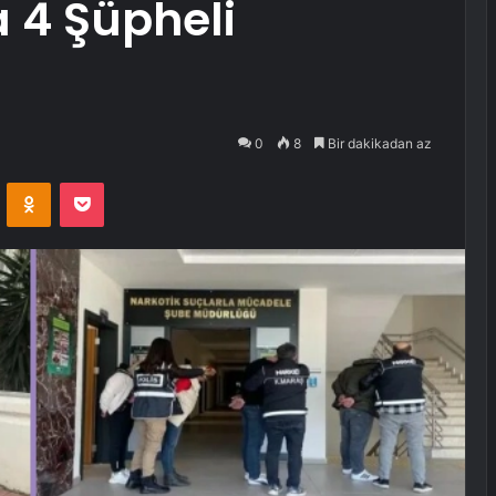
 4 Şüpheli
0
8
Bir dakikadan az
VKontakte
Odnoklassniki
Pocket