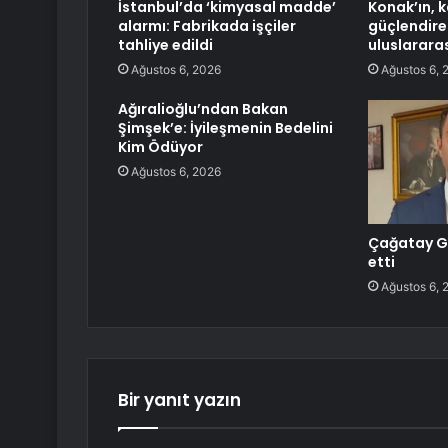
İstanbul’da ‘kimyasal madde’
Konak’ın, k
alarmı: Fabrikada işçiler
güçlendirec
tahliye edildi
uluslararas
Ağustos 6, 2026
Ağustos 6, 
Ağıralioğlu’ndan Bakan
Şimşek’e: İyileşmenin Bedelini
Kim Ödüyor
Ağustos 6, 2026
Çağatay Gü
etti
Ağustos 6, 
Bir yanıt yazın