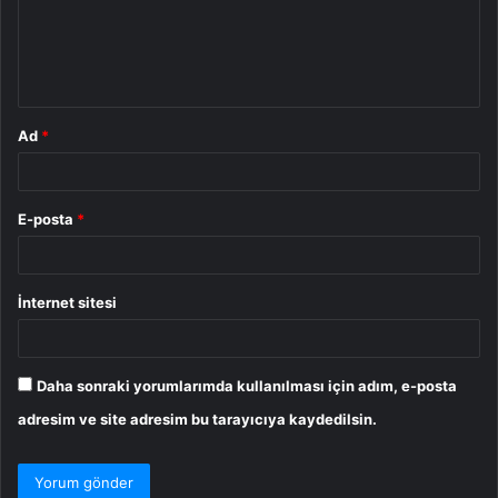
u
m
*
Ad
*
E-posta
*
İnternet sitesi
Daha sonraki yorumlarımda kullanılması için adım, e-posta
adresim ve site adresim bu tarayıcıya kaydedilsin.