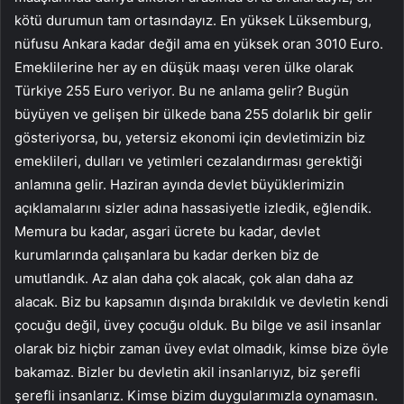
kötü durumun tam ortasındayız. En yüksek Lüksemburg,
nüfusu Ankara kadar değil ama en yüksek oran 3010 Euro.
Emeklilerine her ay en düşük maaşı veren ülke olarak
Türkiye 255 Euro veriyor. Bu ne anlama gelir? Bugün
büyüyen ve gelişen bir ülkede bana 255 dolarlık bir gelir
gösteriyorsa, bu, yetersiz ekonomi için devletimizin biz
emeklileri, dulları ve yetimleri cezalandırması gerektiği
anlamına gelir. Haziran ayında devlet büyüklerimizin
açıklamalarını sizler adına hassasiyetle izledik, eğlendik.
Memura bu kadar, asgari ücrete bu kadar, devlet
kurumlarında çalışanlara bu kadar derken biz de
umutlandık. Az alan daha çok alacak, çok alan daha az
alacak. Biz bu kapsamın dışında bırakıldık ve devletin kendi
çocuğu değil, üvey çocuğu olduk. Bu bilge ve asil insanlar
olarak biz hiçbir zaman üvey evlat olmadık, kimse bize öyle
bakamaz. Bizler bu devletin akil insanlarıyız, biz şerefli
şerefli insanlarız. Kimse bizim duygularımızla oynamasın.