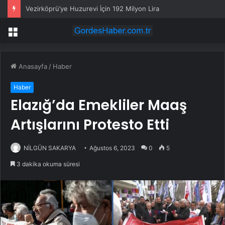
Vezirköprü’ye Huzurevi İçin 192 Milyon Lira
Menü
Anasayfa
/
Haber
Haber
Elazığ’da Emekliler Maaş
Artışlarını Protesto Etti
NİLGÜN SAKARYA
Ağustos 6, 2023
0
5
3 dakika okuma süresi