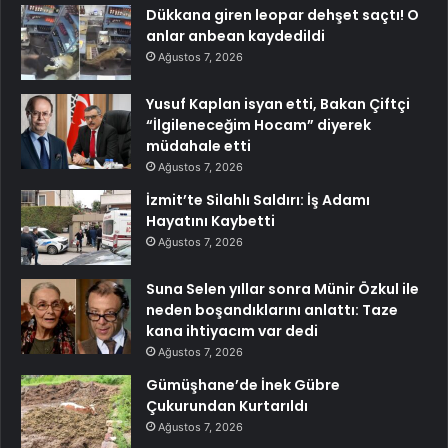
Dükkana giren leopar dehşet saçtı! O
anlar anbean kaydedildi
Ağustos 7, 2026
Yusuf Kaplan isyan etti, Bakan Çiftçi
“İlgileneceğim Hocam” diyerek
müdahale etti
Ağustos 7, 2026
İzmit’te Silahlı Saldırı: İş Adamı
Hayatını Kaybetti
Ağustos 7, 2026
Suna Selen yıllar sonra Münir Özkul ile
neden boşandıklarını anlattı: Taze
kana ihtiyacım var dedi
Ağustos 7, 2026
Gümüşhane’de İnek Gübre
Çukurundan Kurtarıldı
Ağustos 7, 2026