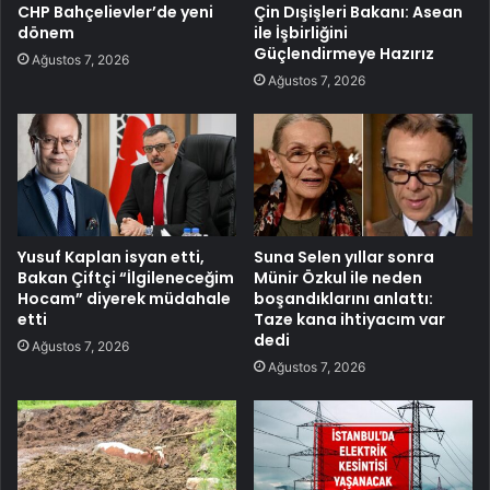
CHP Bahçelievler’de yeni
Çin Dışişleri Bakanı: Asean
dönem
ile İşbirliğini
Güçlendirmeye Hazırız
Ağustos 7, 2026
Ağustos 7, 2026
Yusuf Kaplan isyan etti,
Suna Selen yıllar sonra
Bakan Çiftçi “İlgileneceğim
Münir Özkul ile neden
Hocam” diyerek müdahale
boşandıklarını anlattı:
etti
Taze kana ihtiyacım var
dedi
Ağustos 7, 2026
Ağustos 7, 2026