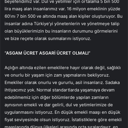
beyefendimiz var. Dul ve yetimler için ortalama 5 bin 500
lira maaş alan insanlarımız var. 16 milyon emeklinin yüzde
60’ını 7 bin 500 ve altında maaş alan kişiler oluşturuyor. Bu
insanlar adına Türkiye’yi yönetenlerin ve yönetmeye talip
olan büyüklerimizin bu insanların durumunu görmelerini
ve bize reçete olarak sunmalarını istiyoruz.
“ASGAM ÜCRET ASGARİ ÜCRET OLMALI”
Açlığın altında ezilen emeklilere hayır olarak değil, sağlıklı
ve onurlu bir yaşam için zam yapmalarını bekliyoruz.
Emekliler olarak onurlu ve gururlu, asil insanlarız. Sadaka
ihtiyacımız yok. Normal standartlarda yaşamaya devam
edebilmemiz için diğer bölümlerde yapılan zamların
aynısının emekli ve dar gelirli, dul ve yetimlerimize de
uygulanmasını istiyoruz. En düşük emekli maaşı en düşük
fiyat seviyesinde olsun istiyoruz. İstatistiklere göre emekli
maaşlarında dünya ülkeleri arasında orta sıralardayız, en