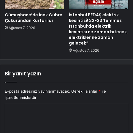
Gümüşhane’de İnek Gübre
İstanbul BEDAŞ elektrik
Çukurundan Kurtarıldı
kesintisi! 22-23 Temmuz
İstanbul’da elektrik
Ağustos 7, 2026
kesintisi ne zaman bitecek,
elektrikler ne zaman
gelecek?
Ağustos 7, 2026
Bir yanıt yazın
E-posta adresiniz yayınlanmayacak.
Gerekli alanlar
*
ile
işaretlenmişlerdir
Y
o
r