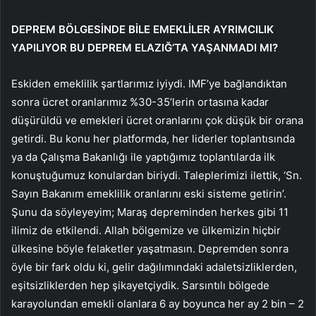
DEPREM BÖLGESİNDE BİLE EMEKLİLER AYRIMCILIK
YAPILIYOR BU DEPREM ELAZIĞ’TA YAŞANMADI MI?
Eskiden emeklilik şartlarımız iyiydi. IMF’ye bağlandıktan
sonra ücret oranlarımız %30-35’lerin ortasına kadar
düşürüldü ve emekleri ücret oranlarını çok düşük bir orana
getirdi. Bu konu her platformda, her liderler toplantısında
ya da Çalışma Bakanlığı ile yaptığımız toplantılarda ilk
konuştuğumuz konulardan biriydi. Taleplerimizi ilettik, ‘Sn.
Sayın Bakanım emeklilik oranlarını eski sisteme getirin’.
Şunu da söyleyeyim; Maraş depreminden herkes gibi 11
ilimiz de etkilendi. Allah bölgemize ve ülkemizin hiçbir
ülkesine böyle felaketler yaşatmasın. Depremden sonra
öyle bir fark oldu ki, gelir dağılımındaki adaletsizliklerden,
eşitsizliklerden hep şikayetçiydik. Sarsıntılı bölgede
karayolundan emekli olanlara 6 ay boyunca her ay 2 bin – 2