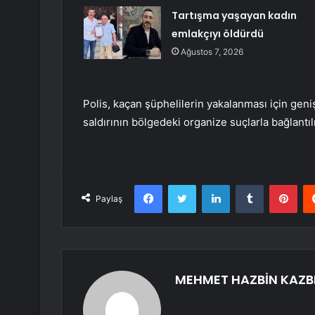
Tartışma yaşayan kadın
emlakçıyı öldürdü
Ağustos 7, 2026
Polis, kaçan şüphelilerin yakalanması için geni
saldırının bölgedeki organize suçlarla bağlantıl
Facebook
Twitter
LinkedIn
Tumblr
Pint
Paylaş
MEHMET HAZBİN KAZB