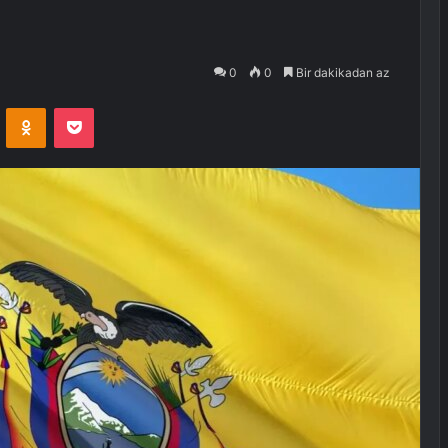
0
0
Bir dakikadan az
VKontakte
Odnoklassniki
Pocket