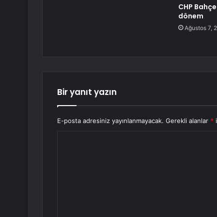
CHP Bahçel
dönem
Ağustos 7, 
Bir yanıt yazın
E-posta adresiniz yayınlanmayacak.
Gerekli alanlar
*
i
Y
o
r
u
m
*