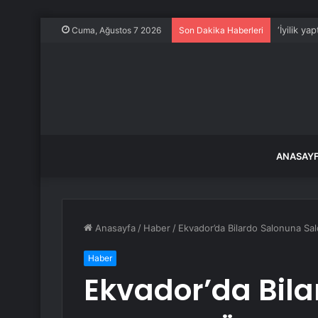
‘İyilik y
Cuma, Ağustos 7 2026
Son Dakika Haberleri
ANASAY
Anasayfa
/
Haber
/
Ekvador’da Bilardo Salonuna Sald
Haber
Ekvador’da Bil