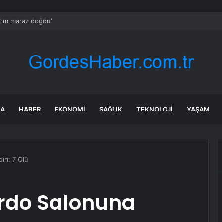
aptım maraz doğdu’
FA
HABER
EKONOMI
SAĞLIK
TEKNOLOJI
YAŞAM
ırı: 7 Ölü
ardo Salonuna