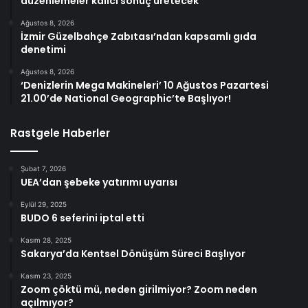
düzenlemeler kalıcı sonuç üretecek
Ağustos 8, 2026
İzmir Güzelbahçe Zabıtası’ndan kapsamlı gıda
denetimi
Ağustos 8, 2026
‘Denizlerin Mega Makineleri’ 10 Ağustos Pazartesi
21.00’de National Geographic’te Başlıyor!
Rastgele Haberler
Şubat 7, 2026
UEA’dan şebeke yatırımı uyarısı
Eylül 29, 2025
BUDO 6 seferini iptal etti
Kasım 28, 2025
Sakarya’da Kentsel Dönüşüm Süreci Başlıyor
Kasım 23, 2025
Zoom çöktü mü, neden girilmiyor? Zoom neden
açılmıyor?