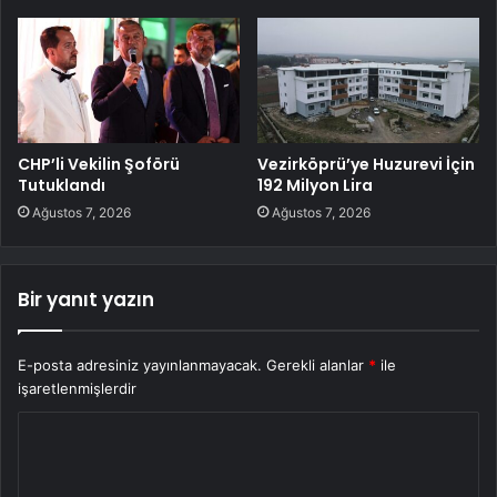
CHP’li Vekilin Şoförü
Vezirköprü’ye Huzurevi İçin
Tutuklandı
192 Milyon Lira
Ağustos 7, 2026
Ağustos 7, 2026
Bir yanıt yazın
E-posta adresiniz yayınlanmayacak.
Gerekli alanlar
*
ile
işaretlenmişlerdir
Y
o
r