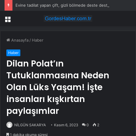
Evine tadilat yapan çift, gizli bölmede deste deste para buldu
Menü
Anasayfa
/
Haber
Haber
Dilan Polat’ın
Tutuklanmasına Neden
Olan Lüks Yaşam! İşte
insanları kışkırtan
paylaşımlar
NİLGÜN SAKARYA
Kasım 6, 2023
0
2
1 dakika okuma süresi