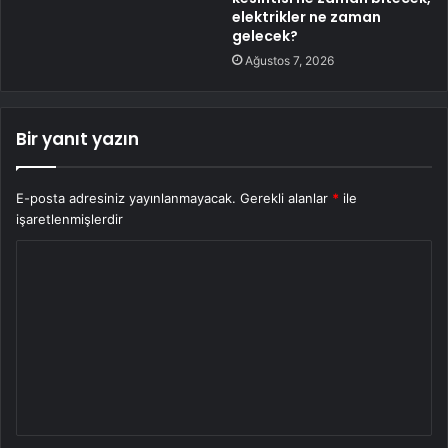
elektrikler ne zaman
gelecek?
Ağustos 7, 2026
Bir yanıt yazın
E-posta adresiniz yayınlanmayacak.
Gerekli alanlar
*
ile
işaretlenmişlerdir
Y
o
r
u
m
*