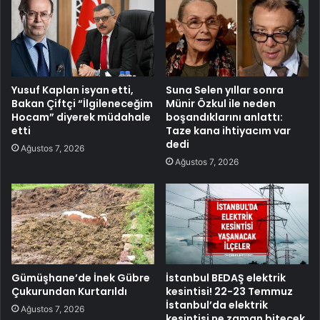
Yusuf Kaplan isyan etti,
Suna Selen yıllar sonra
Bakan Çiftçi “İlgileneceğim
Münir Özkul ile neden
Hocam” diyerek müdahale
boşandıklarını anlattı:
etti
Taze kana ihtiyacım var
dedi
Ağustos 7, 2026
Ağustos 7, 2026
Gümüşhane’de İnek Gübre
İstanbul BEDAŞ elektrik
Çukurundan Kurtarıldı
kesintisi! 22-23 Temmuz
İstanbul’da elektrik
Ağustos 7, 2026
kesintisi ne zaman bitecek,