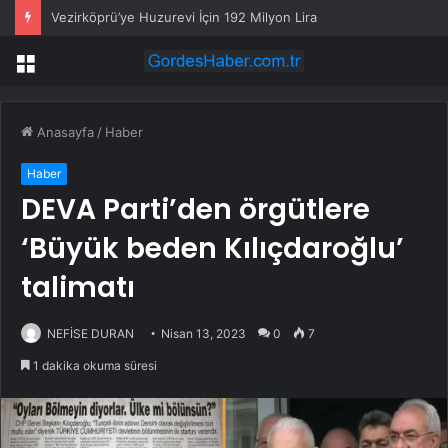
Vezirköprü’ye Huzurevi İçin 192 Milyon Lira
Menü
Anasayfa
/
Haber
Haber
DEVA Parti’den örgütlere
‘Büyük beden Kılıçdaroğlu’
talimatı
NEFİSE DURAN
Nisan 13, 2023
0
7
1 dakika okuma süresi