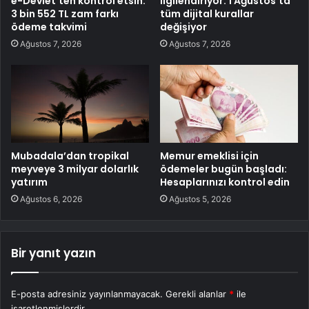
e-Devlet’ten kontrol etsin:
ilgilendiriyor: 1 Ağustos’ta
3 bin 552 TL zam farkı
tüm dijital kurallar
ödeme takvimi
değişiyor
Ağustos 7, 2026
Ağustos 7, 2026
Mubadala’dan tropikal
Memur emeklisi için
meyveye 3 milyar dolarlık
ödemeler bugün başladı:
yatırım
Hesaplarınızı kontrol edin
Ağustos 6, 2026
Ağustos 5, 2026
Bir yanıt yazın
E-posta adresiniz yayınlanmayacak.
Gerekli alanlar
*
ile
işaretlenmişlerdir