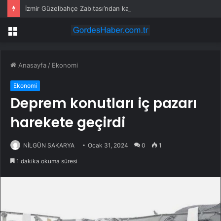
İzmir Güzelbahçe Zabıtası’ndan kapsamlı gıda denetimi
Menü
Anasayfa
/
Ekonomi
Ekonomi
Deprem konutları iç pazarı
harekete geçirdi
NİLGÜN SAKARYA
Ocak 31, 2024
0
1
1 dakika okuma süresi