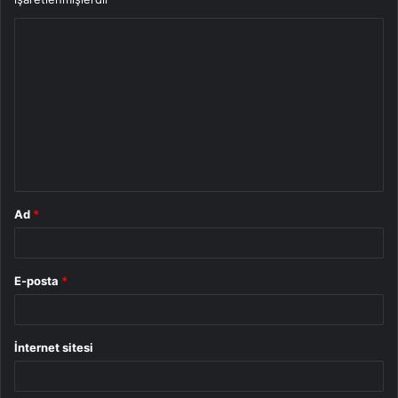
Y
o
r
u
m
*
Ad
*
E-posta
*
İnternet sitesi