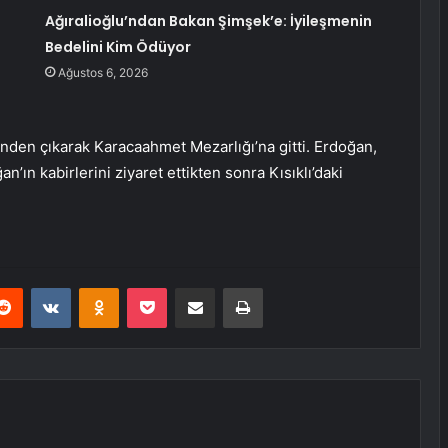
Ağıralioğlu’ndan Bakan Şimşek’e: İyileşmenin
Bedelini Kim Ödüyor
Ağustos 6, 2026
nden çıkarak Karacaahmet Mezarlığı’na gitti. Erdoğan,
ın kabirlerini ziyaret ettikten sonra Kısıklı’daki
erest
Reddit
VKontakte
Odnoklassniki
Pocket
E-Posta ile paylaş
Yazdır