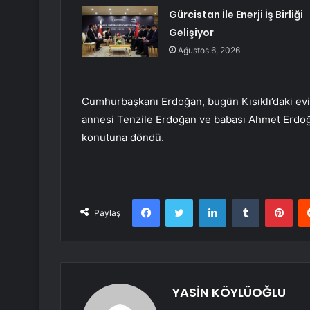
Gürcistan İle Enerji İş Birliği
Gelişiyor
Ağustos 6, 2026
Cumhurbaşkanı Erdoğan, bugün Kısıklı’daki evi
annesi Tenzile Erdoğan ve babası Ahmet Erdoğan’
konutuna döndü.
Facebook
Twitter
LinkedIn
Tumblr
Pint
Paylaş
YASİN KÖYLÜOĞLU