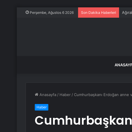
Ağıra
Perşembe, Ağustos 6 2026
Son Dakika Haberleri
ANASAY
Anasayfa
/
Haber
/
Cumhurbaşkanı Erdoğan anne ve 
Haber
Cumhurbaşkanı