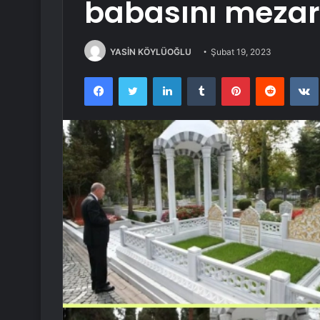
babasını mezarl
YASİN KÖYLÜOĞLU
Şubat 19, 2023
Facebook
Twitter
LinkedIn
Tumblr
Pinterest
Reddit