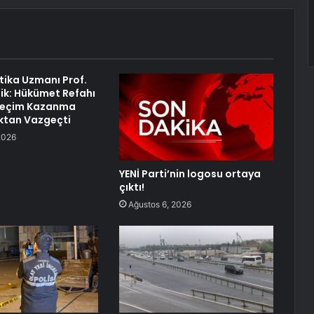
itika Uzmanı Prof.
lik: Hükümet Refahı
 Seçim Kazanma
ktan Vazgeçti
2026
YENİ Parti’nin logosu ortaya
çıktı!
Ağustos 6, 2026