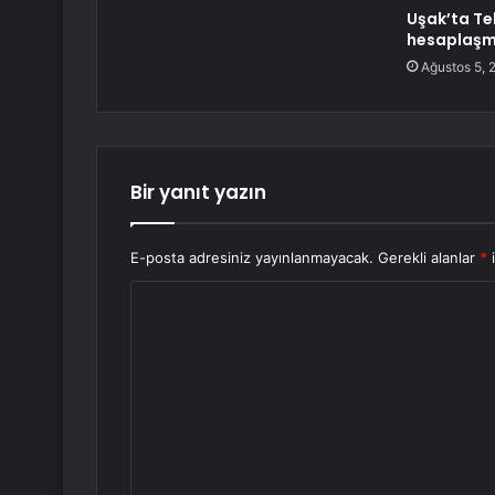
Uşak’ta Te
hesaplaşma
Ağustos 5, 
Bir yanıt yazın
E-posta adresiniz yayınlanmayacak.
Gerekli alanlar
*
i
Y
o
r
u
m
*