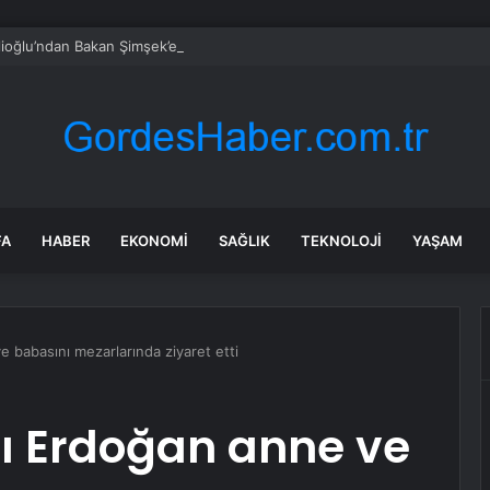
lioğlu’ndan Bakan Şimşek’e: İyileşmenin Bedelini Kim Ödüyor
FA
HABER
EKONOMI
SAĞLIK
TEKNOLOJI
YAŞAM
babasını mezarlarında ziyaret etti
 Erdoğan anne ve