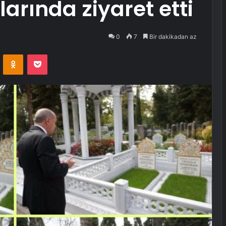
arında ziyaret etti
0
7
Bir dakikadan az
VKontakte
Odnoklassniki
Pocket