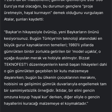
Euro’ya mal olacağını, bu durumun gençlere “proje
üretmeyin, hayal kurmayın” demek olduğunu vurgulayan
Atalar, şunları kaydetti:
“Baykar’ın hikayesiyle övünüp, yeni Baykarların önünü
kesiyorsunuz. Bugün Türkiye’nin teknoloji alanındaki en
büyük gurur kaynaklarının temelleri; 1980’li yıllarda
gümrükten binbir zorlukla getirilen bir ‘model uçakla’, o
uçağa duyulan merak ve hobiyle atılmıştır. Bizzat
TEKNOFEST’i düzenleyenlerin kendi başarı hikayeleri dahi
o gün gümrükten geçebilen bir kutu malzemeye
dayanırken; bugün bu ülkenin çocuklarının merakını,
hobisini ve gelişimini gümrük duvarlarıyla engellemek tam
bir samimiyetsizlik örneğidir. İktidar, bir elini gencin
omzuna koyup ‘hayal kur’ derken, diğer eliyle o gencin
hayallerini kuracağı malzemeye el koymaktadır.”