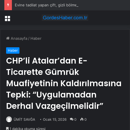
Evine tadilat yapan çift, gizli bölmede deste deste para buldu
Menü
Anasayfa
/
Haber
Haber
CHP’li Atalar’dan E-
Ticarette Gümrük
Muafiyetinin Kaldırılmasına
Tepki: “Uygulamadan
Derhal Vazgeçilmelidir”
ÜMİT SAVĞA
Ocak 15, 2026
0
0
1 dakika okuma süresi