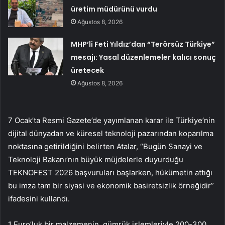
üretim müdürünü vurdu
Ağustos 8, 2026
MHP’li Feti Yıldız’dan “Terörsüz Türkiye”
mesajı: Yasal düzenlemeler kalıcı sonuç
üretecek
Ağustos 8, 2026
7 Ocak’ta Resmi Gazete’de yayımlanan karar ile Türkiye’nin
dijital dünyadan ve küresel teknoloji pazarından koparılma
noktasına getirildiğini belirten Atalar, “Bugün Sanayi ve
Teknoloji Bakanı’nın büyük müjdelerle duyurduğu
TEKNOFEST 2026 başvuruları başlarken, hükümetin attığı
bu imza tam bir siyasi ve ekonomik basiretsizlik örneğidir”
ifadesini kullandı.
1 Euro’luk bir malzemenin, gümrük işlemleriyle 200-300